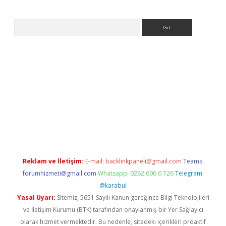
Arama
riş yap
betexper indir
Reklam ve İletişim:
E-mail:
backlinkpaneli@gmail.com
Teams:
forumhizmeti@gmail.com
Whatsapp: 0262 606 0 726
Telegram:
@karabul
Yasal Uyarı:
Sitemiz, 5651 Sayılı Kanun gereğince Bilgi Teknolojileri
ve İletişim Kurumu (BTK) tarafından onaylanmış bir Yer Sağlayıcı
olarak hizmet vermektedir. Bu nedenle, sitedeki içerikleri proaktif