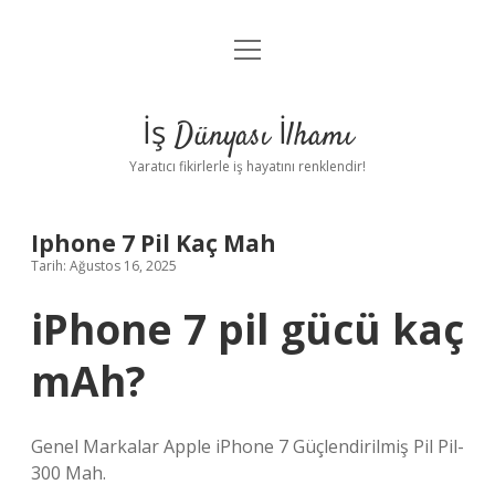
menüyü
Anasayfa
aç
Gizlilik Politikası
İş Dünyası İlhamı
Yasal Uyarı
Yaratıcı fikirlerle iş hayatını renklendir!
Hakkımızda
Iphone 7 Pil Kaç Mah
Tarih: Ağustos 16, 2025
iPhone 7 pil gücü kaç
mAh?
Genel Markalar Apple iPhone 7 Güçlendirilmiş Pil Pil-
300 Mah.