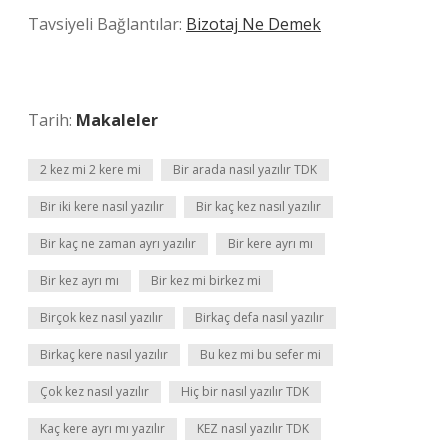
Tavsiyeli Bağlantılar:
Bizotaj Ne Demek
Tarih:
Makaleler
2 kez mi 2 kere mi
Bir arada nasıl yazılır TDK
Bir iki kere nasıl yazılır
Bir kaç kez nasıl yazılır
Bir kaç ne zaman ayrı yazılır
Bir kere ayrı mı
Bir kez ayrı mı
Bir kez mi birkez mi
Birçok kez nasıl yazılır
Birkaç defa nasıl yazılır
Birkaç kere nasıl yazılır
Bu kez mi bu sefer mi
Çok kez nasıl yazılır
Hiç bir nasıl yazılır TDK
Kaç kere ayrı mı yazılır
KEZ nasıl yazılır TDK