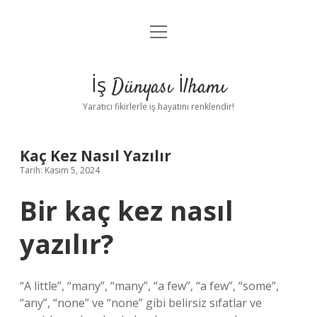
menüyü
Anasayfa
aç
Gizlilik Politikası
İş Dünyası İlhamı
Yasal Uyarı
Yaratıcı fikirlerle iş hayatını renklendir!
Hakkımızda
Kaç Kez Nasıl Yazılır
Tarih: Kasım 5, 2024
Bir kaç kez nasıl
yazılır?
“A little”, “many”, “many”, “a few”, “a few”, “some”,
“any”, “none” ve “none” gibi belirsiz sıfatlar ve