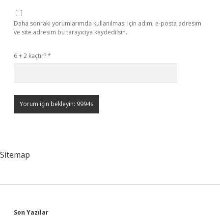
Daha sonraki yorumlarımda kullanılması için adım, e-posta adresim
ve site adresim bu tarayıcıya kaydedilsin.
6 + 2 kaçtır?
*
Sitemap
Sidebar
Son Yazılar