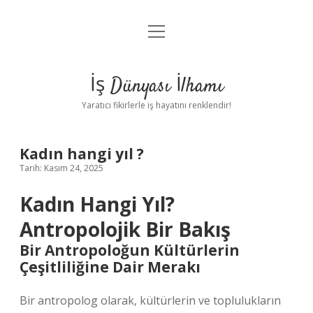
menüyü
Anasayfa
aç
Gizlilik Politikası
İş Dünyası İlhamı
Yasal Uyarı
Yaratıcı fikirlerle iş hayatını renklendir!
Hakkımızda
Kadın hangi yıl ?
Tarih: Kasım 24, 2025
Kadın Hangi Yıl?
Antropolojik Bir Bakış
Bir Antropoloğun Kültürlerin
Çeşitliliğine Dair Merakı
Bir antropolog olarak, kültürlerin ve toplulukların