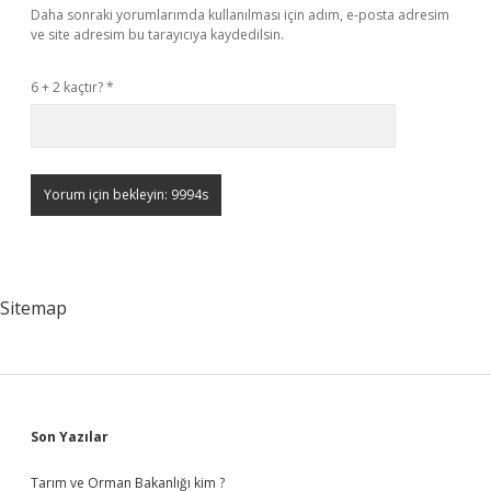
Daha sonraki yorumlarımda kullanılması için adım, e-posta adresim
ve site adresim bu tarayıcıya kaydedilsin.
6 + 2 kaçtır?
*
Sitemap
Sidebar
Son Yazılar
Tarım ve Orman Bakanlığı kim ?