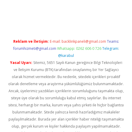
betexper indir
Reklam ve İletişim:
E-mail:
backlinkpaneli@gmail.com
Teams:
forumhizmeti@gmail.com
Whatsapp: 0262 606 0 726
Telegram:
@karabul
Yasal Uyarı:
Sitemiz, 5651 Sayılı Kanun gereğince Bilgi Teknolojileri
ve İletişim Kurumu (BTK) tarafından onaylanmış bir Yer Sağlayıcı
olarak hizmet vermektedir. Bu nedenle, sitedeki içerikleri proaktif
olarak denetleme veya araştırma yükümlülüğümüz bulunmamaktadır.
Ancak, üyelerimiz yazdıkları içeriklerin sorumluluğunu taşımakta olup,
siteye üye olarak bu sorumluluğu kabul etmiş sayılırlar. Bu internet
sitesi, herhangi bir marka, kurum veya şahıs şirketi ile hiçbir bağlantısı
bulunmamaktadır. Sitede yalnızca kendi hazırladığımız makaleler
paylaşılmaktadır. Burada yer alan içerikler haber niteliği taşımamakta
olup, gerçek kurum ve kişiler hakkında paylaşım yapılmamaktadır.