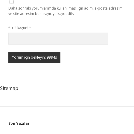
Daha sonraki yorumlarımda kullanılması için adım, e-posta adresim
ve site adresim bu tarayıcıya kaydedilsin.
5 + 3 kaçtır?
*
Sitemap
Sidebar
Son Yazılar