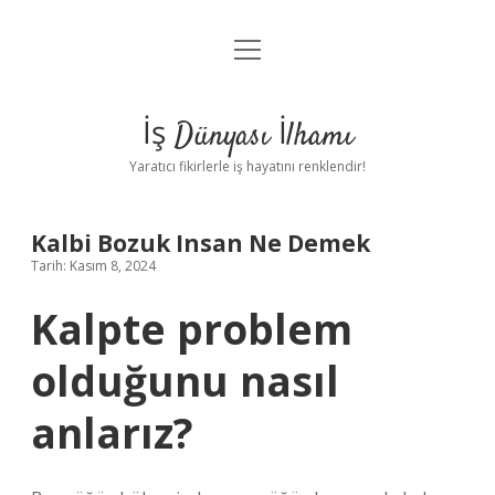
menüyü
Anasayfa
aç
Gizlilik Politikası
İş Dünyası İlhamı
Yasal Uyarı
Yaratıcı fikirlerle iş hayatını renklendir!
Hakkımızda
Kalbi Bozuk Insan Ne Demek
Tarih: Kasım 8, 2024
Kalpte problem
olduğunu nasıl
anlarız?