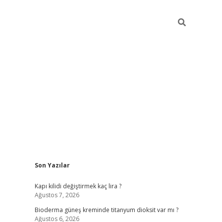
Sidebar
Son Yazılar
ilbet giriş yap
bete
Kapı kilidi değiştirmek kaç lira ?
Ağustos 7, 2026
Bioderma güneş kreminde titanyum dioksit var mı ?
Ağustos 6, 2026