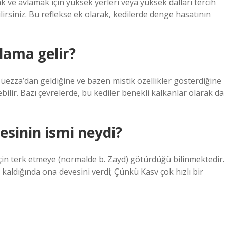
 ve avlamak için yüksek yerleri veya yüksek dalları tercih
lirsiniz. Bu reflekse ek olarak, kedilerde denge hasatının
lama gelir?
ezza’dan geldiğine ve bazen mistik özellikler gösterdiğine
ebilir. Bazı çevrelerde, bu kediler benekli kalkanlar olarak da
sinin ismi neydi?
için terk etmeye (normalde b. Zayd) götürdüğü bilinmektedir.
a kaldığında ona devesini verdi; Çünkü Kasv çok hızlı bir