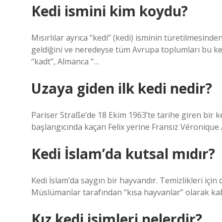
Kedi ismini kim koydu?
Mısırlılar ayrıca “kedi” (kedi) isminin türetilmesin
geldiğini ve neredeyse tüm Avrupa toplumları bu keli
“kadt”, Almanca “…
Uzaya giden ilk kedi nedir?
Pariser Straße’de 18 Ekim 1963’te tarihe giren bir ked
başlangıcında kaçan Felix yerine Fransız Véronique A
Kedi İslam’da kutsal mıdır?
Kedi İslam’da saygın bir hayvandır. Temizlikleri içi
Müslümanlar tarafından “kısa hayvanlar” olarak kabu
Kız kedi isimleri nelerdir?