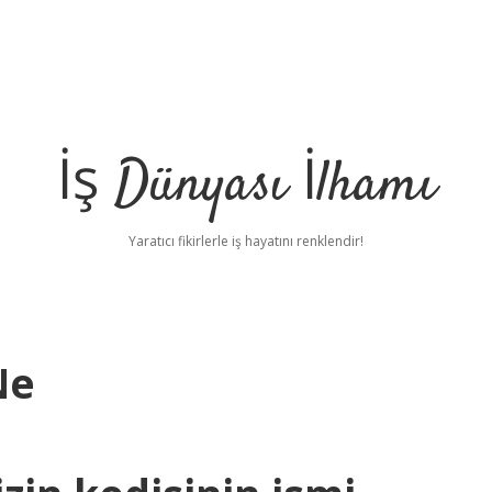
İş Dünyası İlhamı
Yaratıcı fikirlerle iş hayatını renklendir!
Ne