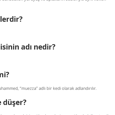
lerdir?
sinin adı nedir?
mi?
ammed, “muezza” adlı bir kedi olarak adlandırılır.
e düşer?