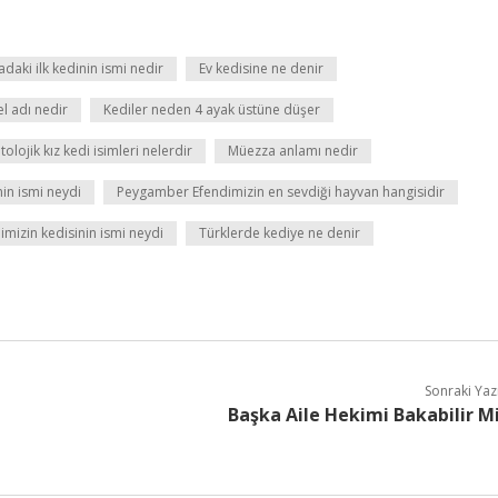
daki ilk kedinin ismi nedir
Ev kedisine ne denir
l adı nedir
Kediler neden 4 ayak üstüne düşer
tolojik kız kedi isimleri nelerdir
Müezza anlamı nedir
in ismi neydi
Peygamber Efendimizin en sevdiği hayvan hangisidir
izin kedisinin ismi neydi
Türklerde kediye ne denir
Sonraki Yaz
Başka Aile Hekimi Bakabilir M