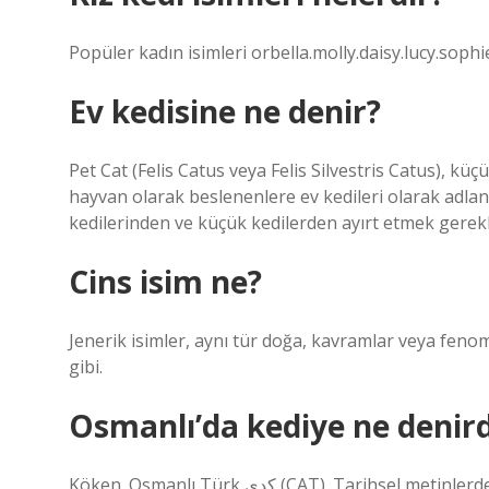
Popüler kadın isimleri orbella.molly.daisy.lucy.sophi
Ev kedisine ne denir?
Pet Cat (Felis Catus veya Felis Silvestris Catus), küçük, 
hayvan olarak beslenenlere ev kedileri olarak adlandı
kedilerinden ve küçük kedilerden ayırt etmek gerekli
Cins isim ne?
Jenerik isimler, aynı tür doğa, kavramlar veya feno
gibi.
Osmanlı’da kediye ne denird
Köken. Osmanlı Türk كدی (CAT). Tarihsel metinlerde bahsedilen yürüyüş ve aptalların sözleriyle aynı köken