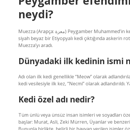
Peygamber efendimiz
neydi?
Muezza (Arapça: معزة) Peygamber Muhammed’in kedisi olarak söylenenlerden sonra. Muhammed, önlerinde
siyah beyaz bir Etiyopyalı kedi çıktığında askerin ro
Muezza’yı aradı.
Dünyadaki ilk kedinin ismi 
Adı olan ilk kedi genellikle “Meow” olarak adlandır
kedi vesilesiyle ilk kez, “Necmi” olarak adlandırıldı. Ya
Kedi özel adı nedir?
Tüm ünlü veya ünsüz insan isimleri ve soyadları özel
başlar: Murat, Asli, Zeki Mürren, Üyanlar ve benzeri. 
Bununla birlikte, belirli bir hayvan verilen isimler öz