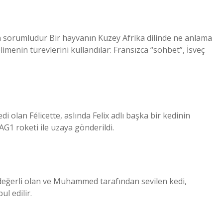
den sorumludur Bir hayvanın Kuzey Afrika dilinde ne anlama
menin türevlerini kullandılar: Fransızca “sohbet”, İsveç
i olan Félicette, aslında Felix adlı başka bir kedinin
G1 roketi ile uzaya gönderildi.
n değerli olan ve Muhammed tarafından sevilen kedi,
l edilir.