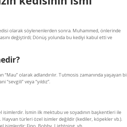
in kedisinin ismi
tasını değiştirdi; Dönüş yolunda bu kediyi kabul etti ve
nedir?
ılan “Mau” olarak adlandırılır. Tutmosis zamanında yaşayan bi
ni “sevgili” veya “yıldız”.
 isimlerdir. İsmin ilk mektubu ve soyadının başkentleri ile
Hayvan türleri özel isimler değildir (kediler, köpekler vb.).
el isimlerdir: Fino, Bobby, Lightning, vb.