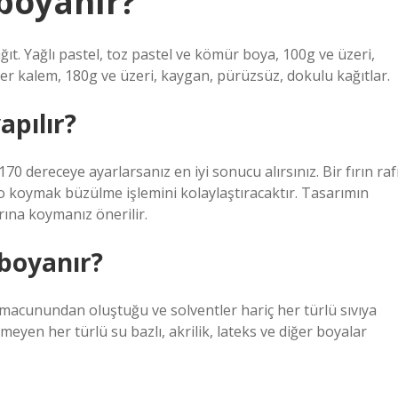
boyanır?
ğıt. Yağlı pastel, toz pastel ve kömür boya, 100g ve üzeri,
ker kalem, 180g ve üzeri, kaygan, pürüzsüz, dokulu kağıtlar.
apılır?
70 dereceye ayarlarsanız en iyi sonucu alırsınız. Bir fırın raf
lyo koymak büzülme işlemini kolaylaştıracaktır. Tasarımın
ırına koymanız önerilir.
 boyanır?
 macunundan oluştuğu ve solventler hariç her türlü sıvıya
eyen her türlü su bazlı, akrilik, lateks ve diğer boyalar