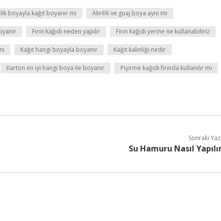
ilik boyayla kağıt boyanır mı
Akrilik ve guaj boya aynı mı
oyanır
Fırın kağıdı neden yapılır
Fırın kağıdı yerine ne kullanabiliriz
mı
Kağıt hangi boyayla boyanır
Kağıt kalınlığı nedir
Karton en iyi hangi boya ile boyanır
Pişirme kağıdı fırında kullanılır mı
Sonraki Yaz
Su Hamuru Nasıl Yapılı