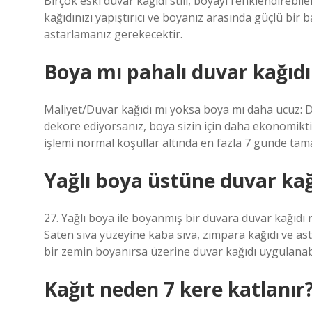
Birçok eski duvar kağıdı stili, boyayı renklendirebil
kağıdınızı yapıştırıcı ve boyanız arasında güçlü bir b
astarlamanız gerekecektir.
Boya mı pahalı duvar kağıdı
Maliyet/Duvar kağıdı mı yoksa boya mı daha ucuz: D
dekore ediyorsanız, boya sizin için daha ekonomikt
işlemi normal koşullar altında en fazla 7 günde tam
Yağlı boya üstüne duvar kağ
27. Yağlı boya ile boyanmış bir duvara duvar kağıdı na
Saten sıva yüzeyine kaba sıva, zımpara kağıdı ve as
bir zemin boyanırsa üzerine duvar kağıdı uygulanabi
Kağıt neden 7 kere katlanır