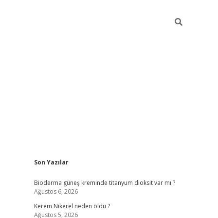
Sidebar
Son Yazılar
ilbet giriş yap
bete
Bioderma güneş kreminde titanyum dioksit var mı ?
Ağustos 6, 2026
Kerem Nikerel neden öldü ?
Ağustos 5, 2026