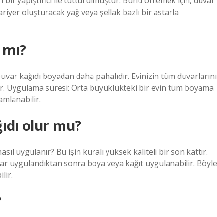
en bir yapıştırıcı ile tutturulmuştur. Bunu önlemek için, duvar
ariyer oluşturacak yağ veya şellak bazlı bir astarla
 mı?
uvar kağıdı boyadan daha pahalıdır. Evinizin tüm duvarlarını
ir. Uygulama süresi: Orta büyüklükteki bir evin tüm boyama
amlanabilir.
ıdı olur mu?
sıl uygulanır? Bu işin kuralı yüksek kaliteli bir son kattır.
tar uygulandıktan sonra boya veya kağıt uygulanabilir. Böyle
lir.
?