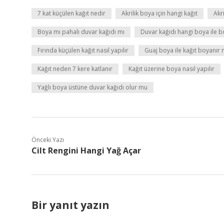
7 kat küçülen kağıt nedir
Akrilik boya için hangi kağıt
Akr
Boya mı pahalı duvar kağıdı mı
Duvar kağıdı hangi boya ile b
Fırında küçülen kağıt nasıl yapılır
Guaj boya ile kağıt boyanır 
Kağıt neden 7 kere katlanır
Kağıt üzerine boya nasıl yapılır
Yağlı boya üstüne duvar kağıdı olur mu
Önceki Yazı
Cilt Rengini Hangi Yağ Açar
Bir yanıt yazın