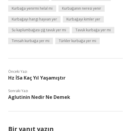
Kurbağa yenirmi helal mi
Kurbağanın neresi yenir
Kurbağayı hangi hayvan yer
Kurbağayı kimler yer
Su kaplumbağası çiğ tavuk yer mi
Tavuk kurbağa yer mi
Timsah kurbağa yer mi
Türkler kurbağa yer mi
Önceki Yazı
Hz İSa Kaç Yıl Yaşamıştır
Sonraki Yazı
Aglutinin Nedir Ne Demek
Bir yanıt yazın