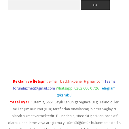
Arama
p
betexper indir
Reklam ve İletişim:
E-mail:
backlinkpaneli@gmail.com
Teams:
forumhizmeti@gmail.com
Whatsapp: 0262 606 0 726
Telegram:
@karabul
Yasal Uyarı:
Sitemiz, 5651 Sayılı Kanun gereğince Bilgi Teknolojileri
ve İletişim Kurumu (BTK) tarafından onaylanmış bir Yer Sağlayıcı
olarak hizmet vermektedir. Bu nedenle, sitedeki içerikleri proaktif
olarak denetleme veya araştırma yükümlülüğümüz bulunmamaktadır.