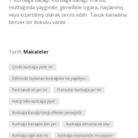
1. Kurbağa bacağı: Kurbağa bacağı, Fransız
mutfağında yaygındır; genellikle ızgara, haşlanmış
veya kızartılmış olarak servis edilir. Tavuk kanadına
benzer bir dokusu vardır.
Tarih:
Makaleler
Çinde kurbağa yenir mi
Edirnede toplanan kurbağalar ne yapılıyor
Fare tavuk eti yer mi
Fransızlar kurbağa yer mi
Hangi ülke kurbağa yiyor
Kurbağa bacağı hangi ülkenin yemeğidir
Kurbağa bacağını kim yer
Kurbağa olmazsa ne olur
Kurbağa siğil atar mı
Kurbağa toplayanlar ne yapıyor