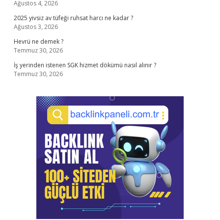
Ağustos 4, 2026
2025 yivsiz av tüfeği ruhsat harcı ne kadar ?
Ağustos 3, 2026
Hevrü ne demek ?
Temmuz 30, 2026
İş yerinden istenen SGK hizmet dökümü nasıl alınır ?
Temmuz 30, 2026