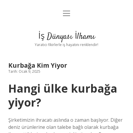
menüyü
Anasayfa
aç
Gizlilik Politikası
İş Dünyası İlhamı
Yasal Uyarı
Yaratıcı fikirlerle iş hayatını renklendir!
Hakkımızda
Kurbağa Kim Yiyor
Tarih: Ocak 9, 2025
Hangi ülke kurbağa
yiyor?
Şirketimizin ihracatı aslında o zaman başlıyor. Diğer
deniz ürünlerine olan talebe bağlı olarak kurbağa