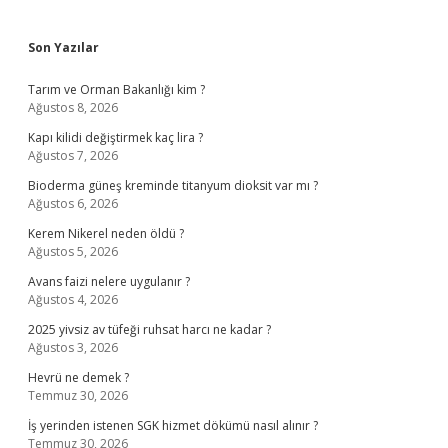
Sidebar
Son Yazılar
Tarım ve Orman Bakanlığı kim ?
Ağustos 8, 2026
Kapı kilidi değiştirmek kaç lira ?
Ağustos 7, 2026
Bioderma güneş kreminde titanyum dioksit var mı ?
Ağustos 6, 2026
Kerem Nikerel neden öldü ?
Ağustos 5, 2026
Avans faizi nelere uygulanır ?
Ağustos 4, 2026
2025 yivsiz av tüfeği ruhsat harcı ne kadar ?
Ağustos 3, 2026
Hevrü ne demek ?
Temmuz 30, 2026
İş yerinden istenen SGK hizmet dökümü nasıl alınır ?
Temmuz 30, 2026