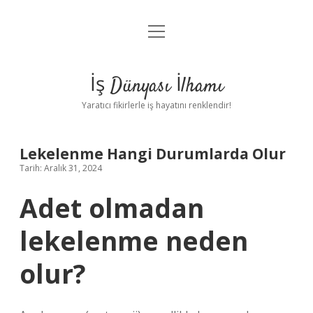
menüyü
Anasayfa
aç
Gizlilik Politikası
İş Dünyası İlhamı
Yasal Uyarı
Yaratıcı fikirlerle iş hayatını renklendir!
Hakkımızda
Lekelenme Hangi Durumlarda Olur
Tarih: Aralık 31, 2024
Adet olmadan
lekelenme neden
olur?