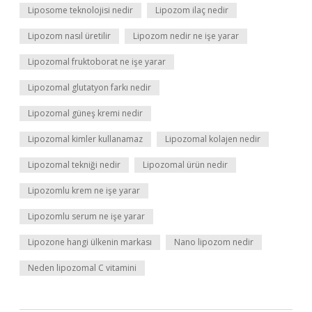
Liposome teknolojisi nedir
Lipozom ilaç nedir
Lipozom nasıl üretilir
Lipozom nedir ne işe yarar
Lipozomal fruktoborat ne işe yarar
Lipozomal glutatyon farkı nedir
Lipozomal güneş kremi nedir
Lipozomal kimler kullanamaz
Lipozomal kolajen nedir
Lipozomal tekniği nedir
Lipozomal ürün nedir
Lipozomlu krem ne işe yarar
Lipozomlu serum ne işe yarar
Lipozone hangi ülkenin markası
Nano lipozom nedir
Neden lipozomal C vitamini