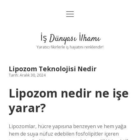
menüyü
Anasayfa
aç
Gizlilik Politikası
İş Dünyası İlhamı
Yasal Uyarı
Yaratıcı fikirlerle iş hayatını renklendir!
Hakkımızda
Lipozom Teknolojisi Nedir
Tarih: Aralık 30, 2024
Lipozom nedir ne işe
yarar?
Lipozomlar, hücre yapısına benzeyen ve hem yağa
hem de suya nüfuz edebilen fosfolipitler içeren