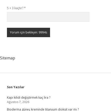
5 + 3 kaçtır?
*
Sitemap
Sidebar
Son Yazılar
Kapı kilidi değiştirmek kaç lira ?
Ağustos 7, 2026
Bioderma güneş kreminde titanyum dioksit var mı ?