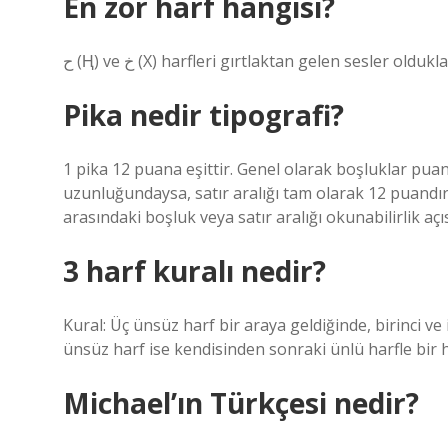
En zor harf hangisi?
ح (Ⱨ) ve خ (X) harfleri gırtlaktan gelen sesler 
Pika nedir tipografi?
1 pika 12 puana eşittir. Genel olarak boşluklar puan
uzunluğundaysa, satır aralığı tam olarak 12 puandır. S
arasındaki boşluk veya satır aralığı okunabilirlik aç
3 harf kuralı nedir?
Kural: Üç ​​ünsüz harf bir araya geldiğinde, birinci 
ünsüz harf ise kendisinden sonraki ünlü harfle bir 
Michael’ın Türkçesi nedir?