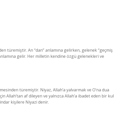
den türemiştir. An “dan” anlamına gelirken, gelenek “geçmiş
anlamına gelir. Her milletin kendine özgü gelenekleri ve
imesinden türemiştir. Niyaz, Allah’a yalvarmak ve O’na dua
n Allah’tan af dileyen ve yalnızca Allah’a ibadet eden bir kul
ndar kişilere Niyazi denir.