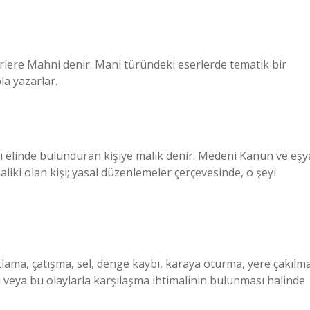
serlere Mahni denir. Mani türündeki eserlerde tematik bir
la yazarlar.
lı elinde bulunduran kişiye malik denir. Medeni Kanun ve eşy
liki olan kişi; yasal düzenlemeler çerçevesinde, o şeyi
atlama, çatışma, sel, denge kaybı, karaya oturma, yere çakılm
 veya bu olaylarla karşılaşma ihtimalinin bulunması halinde