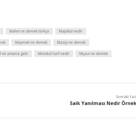
Mahni ne demek türkçe
Majiskul nedir
mek
Maymak ne demek
Maziyi ne demek
l ne anlama gelir
Miniskül harf nedir
Miyazi ne demek
Sonraki Yaz
Saik Yanılması Nedir Örne