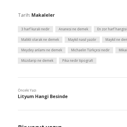
Tarih:
Makaleler
3 harf kuralı nedir
Ananesi ne demek
En zor harf hangisi
Malikli olarak ne demek
Maykil nasıl yazılır
Maykil ne de
Meydey anlamı ne demek
Michaelın Türkçesi nedir
Mikai
Müzdarip ne demek
Pika nedir tipografi
Önceki Yazı
Lityum Hangi Besinde