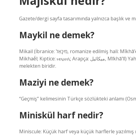
Majiskul nedir?
Gazete/dergi sayfa tasarımında yalnızca başlık ve ma
Maykil ne demek?
Mikail (İbranice: מִיכָאֵל‎, romanize edilmiş hali: Mîkhā’ēl, tam anlamıyla “Tanrı gibi kim vardır?”; Yunanca: Μιχαήλ,
Mikhaḗl; Kıptice: ⲙⲓⲭⲁⲏⲗ; Arapça: ميكائيل, Mīkhā’īl) Yahudilik, Hristiyanlık ve İslam’da adı geçen dört büyük
melekten biridir.
Maziyi ne demek?
“Geçmiş” kelimesinin Türkçe sözlükteki anlamı (Osman
Miniskül harf nedir?
Miniscule: Küçük harf veya küçük harflerle yazılmış 