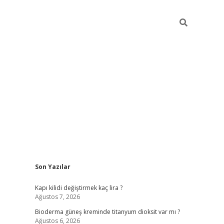
Sidebar
Son Yazılar
ilbet giriş yap
Kapı kilidi değiştirmek kaç lira ?
Ağustos 7, 2026
Bioderma güneş kreminde titanyum dioksit var mı ?
Ağustos 6, 2026