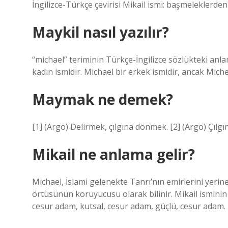
İngilizce-Türkçe çevirisi Mikail ismi: başmeleklerden b
Maykil nasıl yazılır?
“michael” teriminin Türkçe-İngilizce sözlükteki anlam
kadın ismidir. Michael bir erkek ismidir, ancak Michel
Maymak ne demek?
[1] (Argo) Delirmek, çılgına dönmek. [2] (Argo) Çılg
Mikail ne anlama gelir?
Michael, İslami gelenekte Tanrı’nın emirlerini yerin
örtüsünün koruyucusu olarak bilinir. Mikail isminin di
cesur adam, kutsal, cesur adam, güçlü, cesur adam.