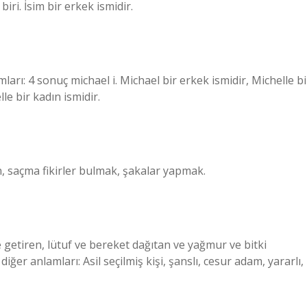
iri. İsim bir erkek ismidir.
ları: 4 sonuç michael i. Michael bir erkek ismidir, Michelle bi
le bir kadın ismidir.
ın, saçma fikirler bulmak, şakalar yapmak.
e getiren, lütuf ve bereket dağıtan ve yağmur ve bitki
ğer anlamları: Asil seçilmiş kişi, şanslı, cesur adam, yararlı,