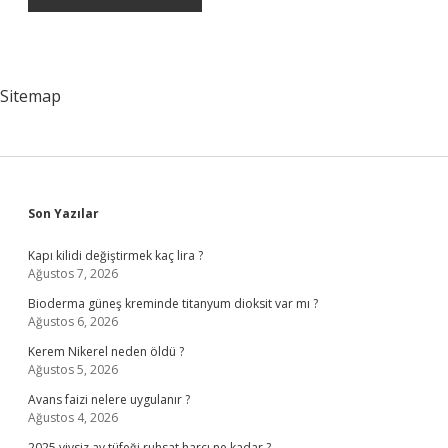
Sitemap
Sidebar
Son Yazılar
Kapı kilidi değiştirmek kaç lira ?
Ağustos 7, 2026
Bioderma güneş kreminde titanyum dioksit var mı ?
Ağustos 6, 2026
Kerem Nikerel neden öldü ?
Ağustos 5, 2026
Avans faizi nelere uygulanır ?
Ağustos 4, 2026
2025 yivsiz av tüfeği ruhsat harcı ne kadar ?