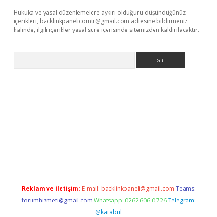
Hukuka ve yasal düzenlemelere aykırı olduğunu düşündüğünüz
içerikleri,
backlinkpanelicomtr@gmail.com
adresine bildirmeniz
halinde, ilgili içerikler yasal süre içerisinde sitemizden kaldırılacaktır.
Arama
ap
betexper indir
Reklam ve İletişim:
E-mail:
backlinkpaneli@gmail.com
Teams:
forumhizmeti@gmail.com
Whatsapp: 0262 606 0 726
Telegram:
@karabul