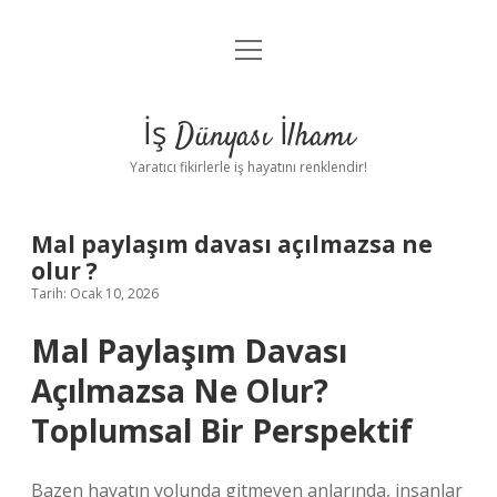
menüyü
Anasayfa
aç
Gizlilik Politikası
İş Dünyası İlhamı
Yasal Uyarı
Yaratıcı fikirlerle iş hayatını renklendir!
Hakkımızda
Mal paylaşım davası açılmazsa ne
olur ?
Tarih: Ocak 10, 2026
Mal Paylaşım Davası
Açılmazsa Ne Olur?
Toplumsal Bir Perspektif
Bazen hayatın yolunda gitmeyen anlarında, insanlar