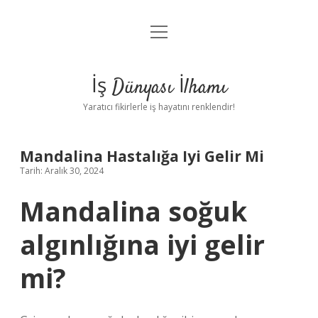
menüyü
Anasayfa
aç
Gizlilik Politikası
İş Dünyası İlhamı
Yasal Uyarı
Yaratıcı fikirlerle iş hayatını renklendir!
Hakkımızda
Mandalina Hastalığa Iyi Gelir Mi
Tarih: Aralık 30, 2024
Mandalina soğuk
algınlığına iyi gelir
mi?