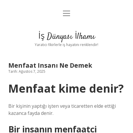
menüyü
Anasayfa
aç
Gizlilik Politikası
İş Dünyası İlhamı
Yasal Uyarı
Yaratıcı fikirlerle iş hayatını renklendir!
Hakkımızda
Menfaat Insanı Ne Demek
Tarih: Ağustos 7, 2025
Menfaat kime denir?
Bir kişinin yaptığı işten veya ticaretten elde ettiği
kazanca fayda denir.
Bir insanın menfaatci