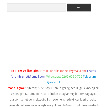
Arama
yap
betexper indir
Reklam ve İletişim:
E-mail:
backlinkpaneli@gmail.com
Teams:
forumhizmeti@gmail.com
Whatsapp: 0262 606 0 726
Telegram:
@karabul
Yasal Uyarı:
Sitemiz, 5651 Sayılı Kanun gereğince Bilgi Teknolojileri
ve İletişim Kurumu (BTK) tarafından onaylanmış bir Yer Sağlayıcı
olarak hizmet vermektedir. Bu nedenle, sitedeki içerikleri proaktif
olarak denetleme veya araştırma yükümlülüğümüz bulunmamaktadır.