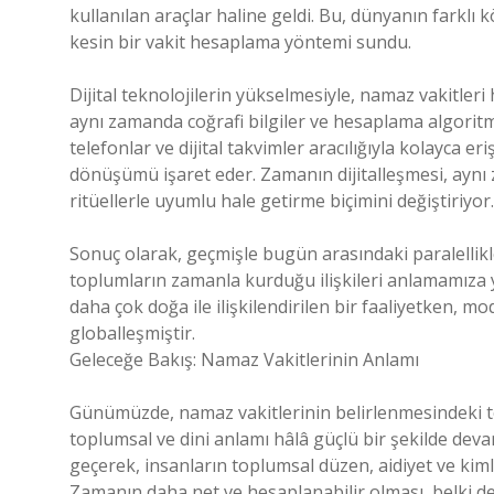
kullanılan araçlar haline geldi. Bu, dünyanın farklı
kesin bir vakit hesaplama yöntemi sundu.
Dijital teknolojilerin yükselmesiyle, namaz vakitler
aynı zamanda coğrafi bilgiler ve hesaplama algoritm
telefonlar ve dijital takvimler aracılığıyla kolayca e
dönüşümü işaret eder. Zamanın dijitalleşmesi, aynı 
ritüellerle uyumlu hale getirme biçimini değiştiriyor.
Sonuç olarak, geçmişle bugün arasındaki paralelli
toplumların zamanla kurduğu ilişkileri anlamamıza 
daha çok doğa ile ilişkilendirilen bir faaliyetken, 
globalleşmiştir.
Geleceğe Bakış: Namaz Vakitlerinin Anlamı
Günümüzde, namaz vakitlerinin belirlenmesindeki te
toplumsal ve dini anlamı hâlâ güçlü bir şekilde dev
geçerek, insanların toplumsal düzen, aidiyet ve kim
Zamanın daha net ve hesaplanabilir olması, belki de 