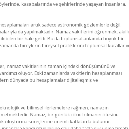
 köylerinde, kasabalarında ve şehirlerinde yaşayan insanlara,
i hesaplamaları artık sadece astronomik gözlemlerle değil,
alarıyla da yapılmaktadır. Namaz vakitlerini öğrenmek, akıllı
rişilebilen bir hale geldi. Bu da toplumsal anlamda büyük bir
zamanda bireylerin bireysel pratiklerini toplumsal kurallar v
kler, namaz vakitlerinin zaman içindeki dönüşümünü ve
yardımcı oluyor. Eski zamanlarda vakitlerin hesaplanması
modern dünyada bu hesaplamalar dijitalleşmiş ve
knolojik ve bilimsel ilerlemelere rağmen, namazın
am etmektedir. Namaz, bir günlük ritüel olmanın ötesine
lik oluşturma süreçlerine önemli katkılarda bulunur.
insanlara kendi ritüellerine dair daha fazla düşünme fırsatı