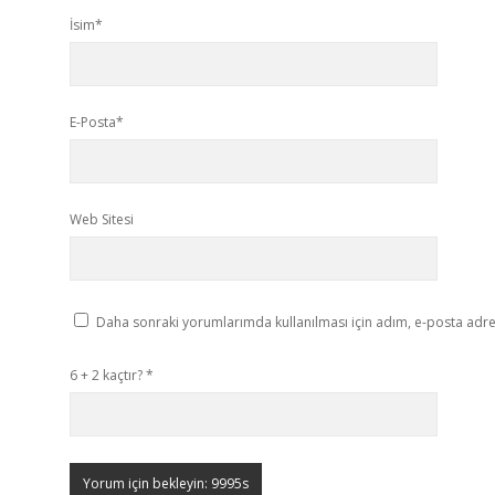
İsim*
E-Posta*
Web Sitesi
Daha sonraki yorumlarımda kullanılması için adım, e-posta adres
6 + 2 kaçtır?
*