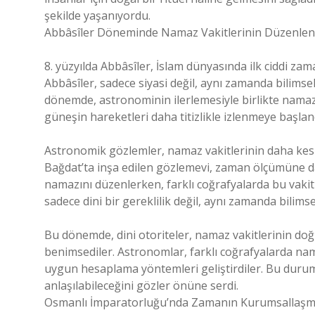
şekilde yaşanıyordu.
Abbâsîler Döneminde Namaz Vakitlerinin Düzenle
8. yüzyılda Abbâsîler, İslam dünyasında ilk ciddi za
Abbâsîler, sadece siyasi değil, aynı zamanda bilimse
dönemde, astronominin ilerlemesiyle birlikte namaz 
güneşin hareketleri daha titizlikle izlenmeye başlan
Astronomik gözlemler, namaz vakitlerinin daha kesin
Bağdat’ta inşa edilen gözlemevi, zaman ölçümüne dair
namazını düzenlerken, farklı coğrafyalarda bu vakit
sadece dini bir gereklilik değil, aynı zamanda bilims
Bu dönemde, dini otoriteler, namaz vakitlerinin doğ
benimsediler. Astronomlar, farklı coğrafyalarda namaz
uygun hesaplama yöntemleri geliştirdiler. Bu durum,
anlaşılabileceğini gözler önüne serdi.
Osmanlı İmparatorluğu’nda Zamanın Kurumsallaşm