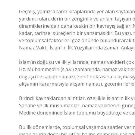
Geçmiş, yalnızca tarih kitaplarında yer alan sayfa
yardımcı olan, derin bir zenginlik ve anlam taşıyan
dinamiklerine dair daha keskin bir kavrayış sağlar
kadar, tarihsel süreçlerin bir yansımasıdır. Bu yazı
ve toplumsal faktörleri göz önünde bulundurarak tar
Namaz Vakti: İslam’ın İlk Yüzyıllarında Zaman Anlayı
İslam’ın doğuşu ve ilk yıllarında, namaz vakitleri ço
Hz. Muhammed’in (s.a.v.) zamanında, namaz vakitleri
doğuşu ile sabah namazı, zenit noktasına ulaşmasıy
akşamın kararmasıyla akşam namazı, gecenin ilerlem
Birincil kaynaklardan alıntılar, özellikle İslam’ın il
Sahabe ve ilk müslümanlar, namaz vakitlerini güneş
Medine döneminde İslam toplumu büyüdükçe ve camil
Bu ilk dönemlerde, toplumsal yaşamda saatler yerin
insanlar için doğal bir ritüel haline gelmesini sağlad