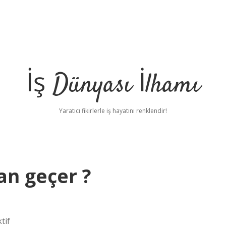
İş Dünyası İlhamı
Yaratıcı fikirlerle iş hayatını renklendir!
n geçer ?
tif