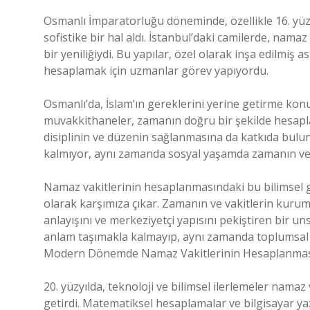
Osmanlı İmparatorluğu döneminde, özellikle 16. yüz
sofistike bir hal aldı. İstanbul’daki camilerde, nama
bir yeniliğiydi. Bu yapılar, özel olarak inşa edilmiş
hesaplamak için uzmanlar görev yapıyordu.
Osmanlı’da, İslam’ın gereklerini yerine getirme kon
muvakkithaneler, zamanın doğru bir şekilde hesap
disiplinin ve düzenin sağlanmasına da katkıda bulun
kalmıyor, aynı zamanda sosyal yaşamda zamanın ve
Namaz vakitlerinin hesaplanmasındaki bu bilimsel ge
olarak karşımıza çıkar. Zamanın ve vakitlerin kur
anlayışını ve merkeziyetçi yapısını pekiştiren bir u
anlam taşımakla kalmayıp, aynı zamanda toplumsal d
Modern Dönemde Namaz Vakitlerinin Hesaplanma
20. yüzyılda, teknoloji ve bilimsel ilerlemeler namaz
getirdi. Matematiksel hesaplamalar ve bilgisayar yaz