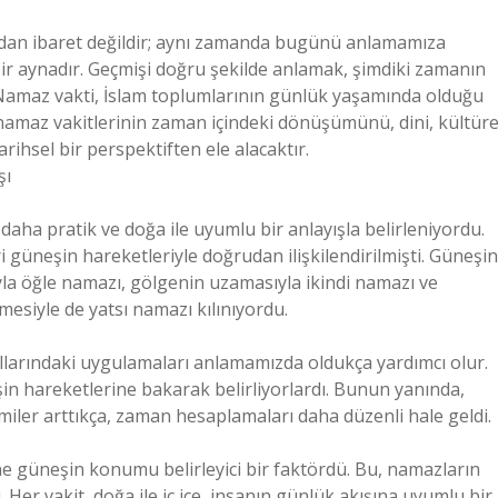
lardan ibaret değildir; aynı zamanda bugünü anlamamıza
 bir aynadır. Geçmişi doğru şekilde anlamak, şimdiki zamanın
. Namaz vakti, İslam toplumlarının günlük yaşamında olduğu
, namaz vakitlerinin zaman içindeki dönüşümünü, dini, kültüre
ihsel bir perspektiften ele alacaktır.
şı
k daha pratik ve doğa ile uyumlu bir anlayışla belirleniyordu.
 güneşin hareketleriyle doğrudan ilişkilendirilmişti. Güneşin
la öğle namazı, gölgenin uzamasıyla ikindi namazı ve
esiyle de yatsı namazı kılınıyordu.
k yıllarındaki uygulamaları anlamamızda oldukça yardımcı olur.
in hareketlerine bakarak belirliyorlardı. Bunun yanında,
er arttıkça, zaman hesaplamaları daha düzenli hale geldi.
e güneşin konumu belirleyici bir faktördü. Bu, namazların
ı. Her vakit, doğa ile iç içe, insanın günlük akışına uyumlu bir