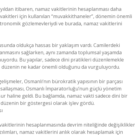
yıldan itibaren, namaz vakitlerinin hesaplanması daha
z vakitleri için kullanılan “muvakkithaneler”, dönemin önemli
 astronomik gözlemevleriydi ve burada, namaz vakitlerini
usunda oldukça hassas bir yaklaşım vardı. Camilerdeki
lanmasını sağlarken, aynı zamanda toplumsal yaşamda
uyordu. Bu yapılar, sadece dini pratikleri düzenlemekle
 düzenin ne kadar önemli olduğunu da vurguluyordu.
lişmeler, Osmanlı’nın bürokratik yapısının bir parçası
umsallaşması, Osmanlı İmparatorluğu’nun güçlü yönetim
nsur haline geldi. Bu bağlamda, namaz vakti sadece dini bir
üzenin bir göstergesi olarak işlev gördü.
sı
 vakitlerinin hesaplanmasında devrim niteliğinde değişiklikler
ılımları, namaz vakitlerini anlık olarak hesaplamak için