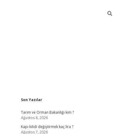
Sidebar
Son Yazılar
ilbet giriş yap
Tarım ve Orman Bakanlığı kim ?
Ağustos 8, 2026
Kapı kilidi değiştirmek kaç lira ?
Ağustos 7, 2026