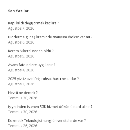
Sidebar
Son Yazılar
Kapı kilidi değiştirmek kaç lira ?
Ağustos 7, 2026
Bioderma güneş kreminde titanyum dioksit var mı ?
Ağustos 6, 2026
Kerem Nikerel neden öldü ?
Ağustos 5, 2026
Avans faizi nelere uygulanır ?
Ağustos 4, 2026
2025 yivsiz av tüfeği ruhsat harcı ne kadar ?
Ağustos 3, 2026
Hevrü ne demek ?
Temmuz 30, 2026
İş yerinden istenen SGK hizmet dökümü nasıl alınır ?
Temmuz 30, 2026
Kozmetik Teknolojisi hangi üniversitelerde var ?
Temmuz 26, 2026