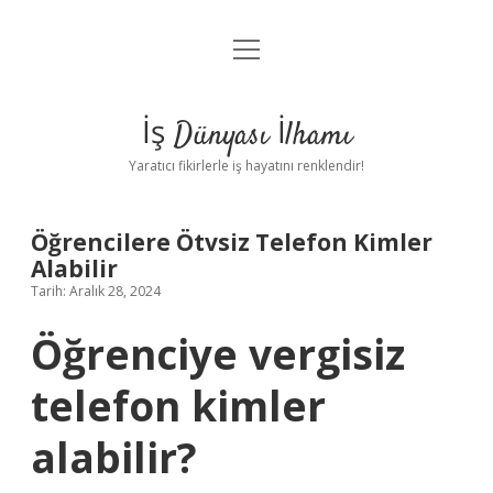
menüyü
Anasayfa
aç
Gizlilik Politikası
İş Dünyası İlhamı
Yasal Uyarı
Yaratıcı fikirlerle iş hayatını renklendir!
Hakkımızda
Öğrencilere Ötvsiz Telefon Kimler
Alabilir
Tarih: Aralık 28, 2024
Öğrenciye vergisiz
telefon kimler
alabilir?