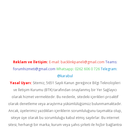
yap
betexper indir
Reklam ve İletişim:
E-mail:
backlinkpaneli@gmail.com
Teams:
forumhizmeti@gmail.com
Whatsapp: 0262 606 0 726
Telegram:
@karabul
Yasal Uyarı:
Sitemiz, 5651 Sayılı Kanun gereğince Bilgi Teknolojileri
ve İletişim Kurumu (BTK) tarafından onaylanmış bir Yer Sağlayıcı
olarak hizmet vermektedir. Bu nedenle, sitedeki içerikleri proaktif
olarak denetleme veya araştırma yükümlülüğümüz bulunmamaktadır.
Ancak, üyelerimiz yazdıkları içeriklerin sorumluluğunu taşımakta olup,
siteye üye olarak bu sorumluluğu kabul etmiş sayılırlar. Bu internet
sitesi, herhangi bir marka, kurum veya şahıs şirketi ile hiçbir bağlantısı