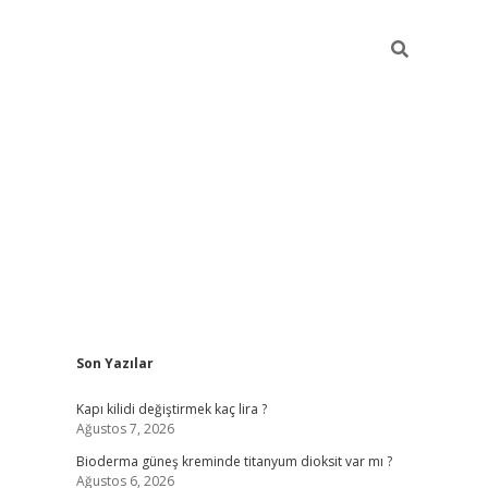
Sidebar
Son Yazılar
ilbet giriş yap
bete
Kapı kilidi değiştirmek kaç lira ?
Ağustos 7, 2026
Bioderma güneş kreminde titanyum dioksit var mı ?
Ağustos 6, 2026