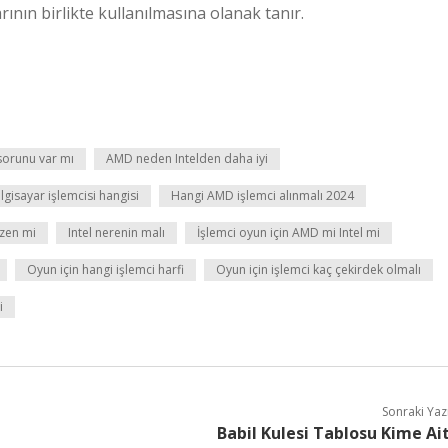
rının birlikte kullanılmasına olanak tanır.
orunu var mı
AMD neden Intelden daha iyi
bilgisayar işlemcisi hangisi
Hangi AMD işlemci alınmalı 2024
yzen mi
Intel nerenin malı
İşlemci oyun için AMD mi Intel mi
Oyun için hangi işlemci harfi
Oyun için işlemci kaç çekirdek olmalı
i
Sonraki Yaz
Babil Kulesi Tablosu Kime Ai