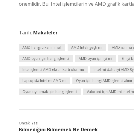
önemlidir. Bu, Intel işlemcilerin ve AMD grafik kartla
Tarih:
Makaleler
AMD hangi ülkenin malı
AMD Inteli geçti mi
AMD ısınma s
AMD oyun için hangi işlemci
AMD oyun için iyi mi
En iyi 
Intel işlemci AMD ekran kartı olur mu
Intel mi daha iyi AMD R
Laptopda Intel mi AMD mi
Oyun için hangi AMD işlemci alınır
Oyun oynamak için hangi işlemci
Valorant için AMD mi Intel m
Önceki Yazı
Bilmediğini Bilmemek Ne Demek