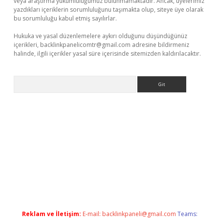
veya araştırma yükümlülüğümüz bulunmamaktadır. Ancak, üyelerimiz
yazdıkları içeriklerin sorumluluğunu taşımakta olup, siteye üye olarak
bu sorumluluğu kabul etmiş sayılırlar.
Hukuka ve yasal düzenlemelere aykırı olduğunu düşündüğünüz
içerikleri,
backlinkpanelicomtr@gmail.com
adresine bildirmeniz
halinde, ilgili içerikler yasal süre içerisinde sitemizden kaldırılacaktır.
Arama
ap
betexper indir
Reklam ve İletişim:
E-mail:
backlinkpaneli@gmail.com
Teams: