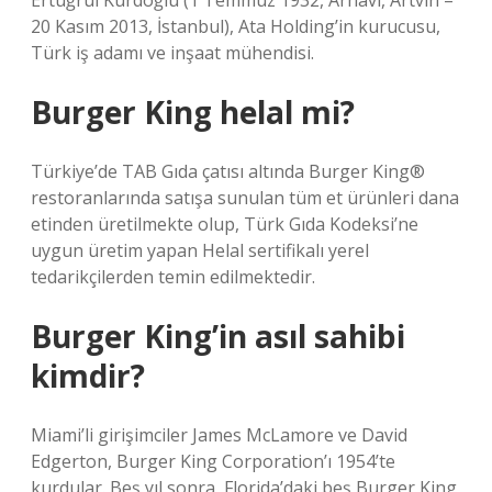
Ertuğrul Kurdoğlu (1 Temmuz 1932, Arhavi, Artvin –
20 Kasım 2013, İstanbul), Ata Holding’in kurucusu,
Türk iş adamı ve inşaat mühendisi.
Burger King helal mi?
Türkiye’de TAB Gıda çatısı altında Burger King®
restoranlarında satışa sunulan tüm et ürünleri dana
etinden üretilmekte olup, Türk Gıda Kodeksi’ne
uygun üretim yapan Helal sertifikalı yerel
tedarikçilerden temin edilmektedir.
Burger King’in asıl sahibi
kimdir?
Miami’li girişimciler James McLamore ve David
Edgerton, Burger King Corporation’ı 1954’te
kurdular. Beş yıl sonra, Florida’daki beş Burger King