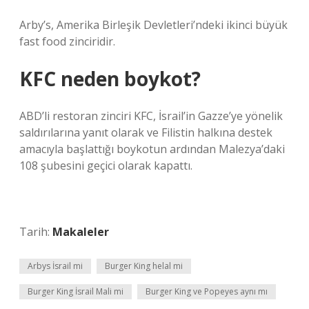
Arby’s, Amerika Birleşik Devletleri’ndeki ikinci büyük
fast food zinciridir.
KFC neden boykot?
ABD’li restoran zinciri KFC, İsrail’in Gazze’ye yönelik
saldırılarına yanıt olarak ve Filistin halkına destek
amacıyla başlattığı boykotun ardından Malezya’daki
108 şubesini geçici olarak kapattı.
Tarih:
Makaleler
Arbys İsrail mi
Burger King helal mi
Burger King İsrail Mali mi
Burger King ve Popeyes aynı mı