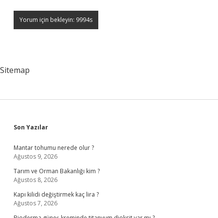
Sitemap
Sidebar
Son Yazılar
Mantar tohumu nerede olur ?
Ağustos 9, 2026
Tarım ve Orman Bakanlığı kim ?
Ağustos 8, 2026
Kapı kilidi değiştirmek kaç lira ?
Ağustos 7, 2026
Bioderma güneş kreminde titanyum dioksit var mı ?