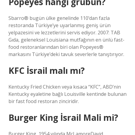
Popeyes hangi grubun?
Sbarro® bugün ülke genelinde 110’dan fazla
restoranda Türkiye’ye uyarlanmış geniş ürün
yelpazesini ve lezzetlerini servis ediyor. 2007: TAB
Gıda, geleneksel Louisiana mutfağının en ünlü fast-
food restoranlarından biri olan Popeyes®
markasını Türkiye’deki tavuk severlerle tanıştırıyor.
KFC İsrail malı mı?
Kentucky Fried Chicken veya kısaca “KFC”, ABD’nin
Kentucky eyaletine bağlı Louisville kentinde bulunan
bir fast food restoran zinciridir.
Burger King İsrail Mali mi?
Burger King, 1954 yılında McLamoreDavid