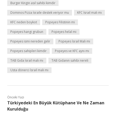
Burger Kingin asıl sahibi kimdir
Dominos Pizza İsraile destek veriyor mu
KFC İsrail malı mı
KFC neden boykot
Popeyes Filistinin mi
Popeyes hangi grubun
Popeyes helal mi
Popeyes ismi nereden gelir
Popeyes İsrail Mali mi
Popeyes sahipleri kimdir
Popeyes ve KFC aynı mı
TAB Gıda İsrail malı mı
TAB Gıdanın sahibi nereli
Usta dönerci İsrail malı mı
Önceki Yazı
Türkiyedeki En Büyük Kütüphane Ve Ne Zaman
Kurulduğu