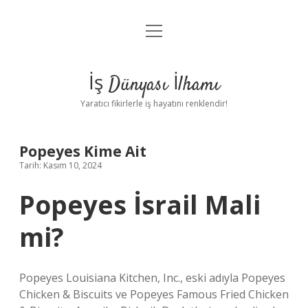
menüyü
Anasayfa
aç
Gizlilik Politikası
İş Dünyası İlhamı
Yasal Uyarı
Yaratıcı fikirlerle iş hayatını renklendir!
Hakkımızda
Popeyes Kime Ait
Tarih: Kasım 10, 2024
Popeyes İsrail Mali
mi?
Popeyes Louisiana Kitchen, Inc., eski adıyla Popeyes
Chicken & Biscuits ve Popeyes Famous Fried Chicken