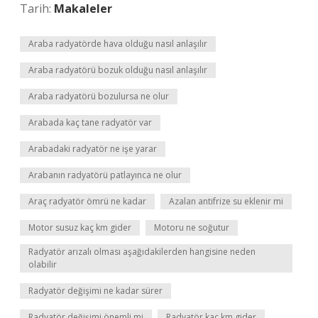
Tarih:
Makaleler
Araba radyatörde hava olduğu nasıl anlaşılır
Araba radyatörü bozuk olduğu nasıl anlaşılır
Araba radyatörü bozulursa ne olur
Arabada kaç tane radyatör var
Arabadaki radyatör ne işe yarar
Arabanın radyatörü patlayınca ne olur
Araç radyatör ömrü ne kadar
Azalan antifrize su eklenir mi
Motor susuz kaç km gider
Motoru ne soğutur
Radyatör arızalı olması aşağıdakilerden hangisine neden
olabilir
Radyatör değişimi ne kadar sürer
Radyatör değişimi önemli mi
Radyatör kaç km gider