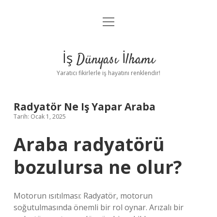
menüyü
Anasayfa
aç
Gizlilik Politikası
İş Dünyası İlhamı
Yasal Uyarı
Yaratıcı fikirlerle iş hayatını renklendir!
Hakkımızda
Radyatör Ne Iş Yapar Araba
Tarih: Ocak 1, 2025
Araba radyatörü
bozulursa ne olur?
Motorun ısıtılması: Radyatör, motorun
soğutulmasında önemli bir rol oynar. Arızalı bir