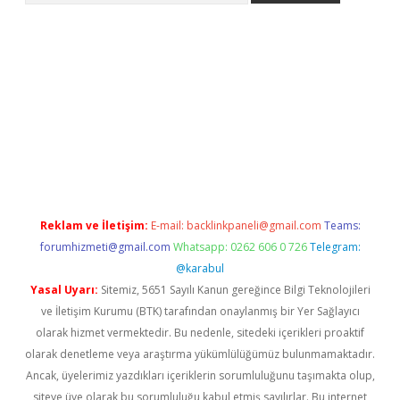
betexper indir
Reklam ve İletişim:
E-mail:
backlinkpaneli@gmail.com
Teams:
forumhizmeti@gmail.com
Whatsapp: 0262 606 0 726
Telegram:
@karabul
Yasal Uyarı:
Sitemiz, 5651 Sayılı Kanun gereğince Bilgi Teknolojileri
ve İletişim Kurumu (BTK) tarafından onaylanmış bir Yer Sağlayıcı
olarak hizmet vermektedir. Bu nedenle, sitedeki içerikleri proaktif
olarak denetleme veya araştırma yükümlülüğümüz bulunmamaktadır.
Ancak, üyelerimiz yazdıkları içeriklerin sorumluluğunu taşımakta olup,
siteye üye olarak bu sorumluluğu kabul etmiş sayılırlar. Bu internet