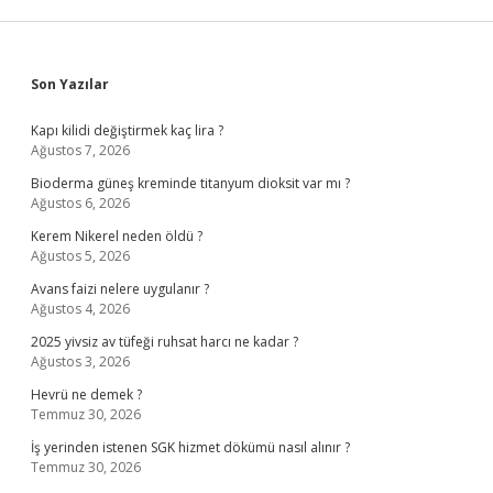
Sidebar
Son Yazılar
Kapı kilidi değiştirmek kaç lira ?
Ağustos 7, 2026
Bioderma güneş kreminde titanyum dioksit var mı ?
Ağustos 6, 2026
Kerem Nikerel neden öldü ?
Ağustos 5, 2026
Avans faizi nelere uygulanır ?
Ağustos 4, 2026
2025 yivsiz av tüfeği ruhsat harcı ne kadar ?
Ağustos 3, 2026
Hevrü ne demek ?
Temmuz 30, 2026
İş yerinden istenen SGK hizmet dökümü nasıl alınır ?
Temmuz 30, 2026