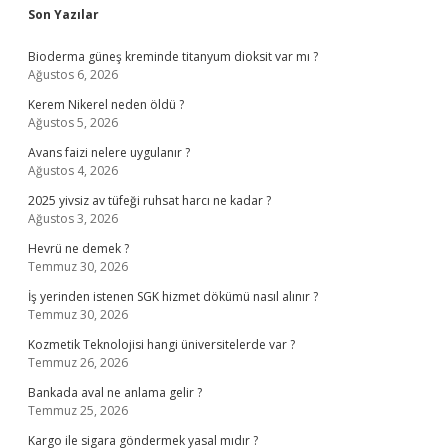
Sidebar
Son Yazılar
Bioderma güneş kreminde titanyum dioksit var mı ?
Ağustos 6, 2026
Kerem Nikerel neden öldü ?
Ağustos 5, 2026
Avans faizi nelere uygulanır ?
Ağustos 4, 2026
2025 yivsiz av tüfeği ruhsat harcı ne kadar ?
Ağustos 3, 2026
Hevrü ne demek ?
Temmuz 30, 2026
İş yerinden istenen SGK hizmet dökümü nasıl alınır ?
Temmuz 30, 2026
Kozmetik Teknolojisi hangi üniversitelerde var ?
Temmuz 26, 2026
Bankada aval ne anlama gelir ?
Temmuz 25, 2026
Kargo ile sigara göndermek yasal mıdır ?