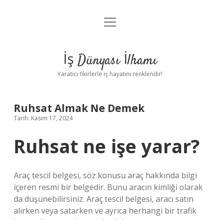
menüyü
Anasayfa
aç
Gizlilik Politikası
İş Dünyası İlhamı
Yasal Uyarı
Yaratıcı fikirlerle iş hayatını renklendir!
Hakkımızda
Ruhsat Almak Ne Demek
Tarih: Kasım 17, 2024
Ruhsat ne işe yarar?
Araç tescil belgesi, söz konusu araç hakkında bilgi
içeren resmi bir belgedir. Bunu aracın kimliği olarak
da düşünebilirsiniz. Araç tescil belgesi, aracı satın
alırken veya satarken ve ayrıca herhangi bir trafik