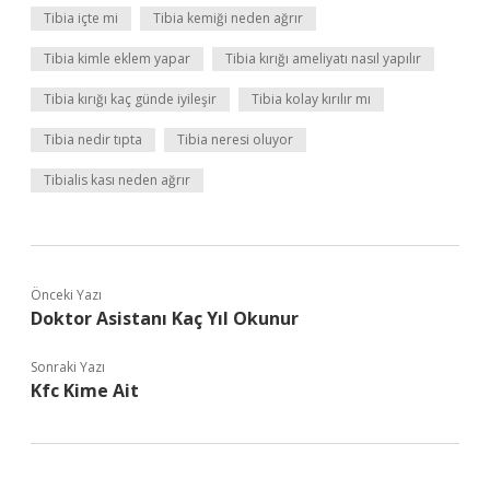
Tibia içte mi
Tibia kemiği neden ağrır
Tibia kimle eklem yapar
Tibia kırığı ameliyatı nasıl yapılır
Tibia kırığı kaç günde iyileşir
Tibia kolay kırılır mı
Tibia nedir tıpta
Tibia neresi oluyor
Tibialis kası neden ağrır
Önceki Yazı
Doktor Asistanı Kaç Yıl Okunur
Sonraki Yazı
Kfc Kime Ait