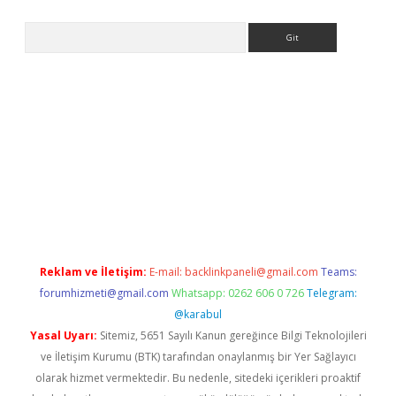
Arama
p
betexper indir
Reklam ve İletişim:
E-mail:
backlinkpaneli@gmail.com
Teams:
forumhizmeti@gmail.com
Whatsapp: 0262 606 0 726
Telegram:
@karabul
Yasal Uyarı:
Sitemiz, 5651 Sayılı Kanun gereğince Bilgi Teknolojileri
ve İletişim Kurumu (BTK) tarafından onaylanmış bir Yer Sağlayıcı
olarak hizmet vermektedir. Bu nedenle, sitedeki içerikleri proaktif