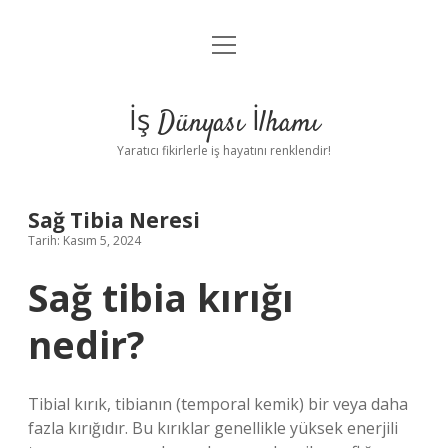
menüyü
Anasayfa
aç
Gizlilik Politikası
İş Dünyası İlhamı
Yasal Uyarı
Yaratıcı fikirlerle iş hayatını renklendir!
Hakkımızda
Sağ Tibia Neresi
Tarih: Kasım 5, 2024
Sağ tibia kırığı
nedir?
Tibial kırık, tibianın (temporal kemik) bir veya daha
fazla kırığıdır. Bu kırıklar genellikle yüksek enerjili