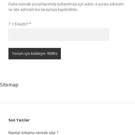
Daha sonraki yorumlarımda kullanılması için adım, e-posta adresim
ve site adresim bu tarayıcıya kaydedilsin.
7 + 8 kaçtır?
*
Sitemap
Sidebar
Son Yazılar
Mantar tohumu nerede olur ?