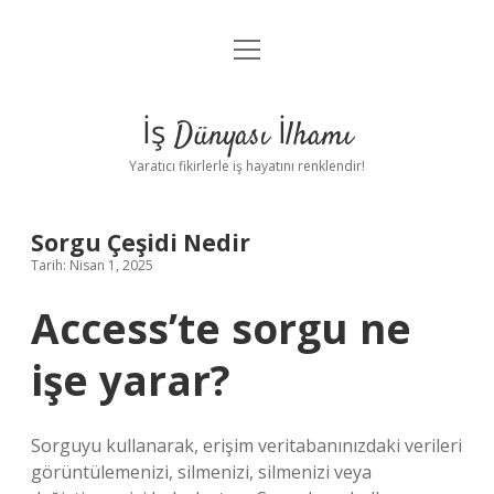
menüyü
Anasayfa
aç
Gizlilik Politikası
İş Dünyası İlhamı
Yasal Uyarı
Yaratıcı fikirlerle iş hayatını renklendir!
Hakkımızda
Sorgu Çeşidi Nedir
Tarih: Nisan 1, 2025
Access’te sorgu ne
işe yarar?
Sorguyu kullanarak, erişim veritabanınızdaki verileri
görüntülemenizi, silmenizi, silmenizi veya