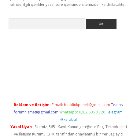
halinde, ilgili içerikler yasal süre içerisinde sitemizden kaldırılacaktır.
Arama
giriş yap
betexper indir
Reklam ve İletişim:
E-mail:
backlinkpaneli@gmail.com
Teams:
forumhizmeti@gmail.com
Whatsapp: 0262 606 0 726
Telegram:
@karabul
Yasal Uyarı:
Sitemiz, 5651 Sayılı Kanun gereğince Bilgi Teknolojileri
ve İletişim Kurumu (BTK) tarafından onaylanmış bir Yer Sağlayıcı