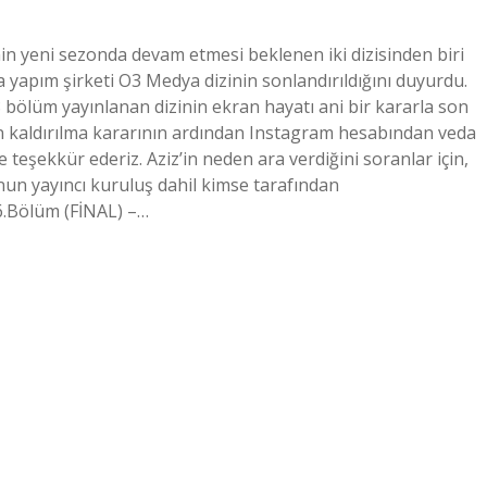
in yeni sezonda devam etmesi beklenen iki dizisinden biri
la yapım şirketi O3 Medya dizinin sonlandırıldığını duyurdu.
bölüm yayınlanan dizinin ekran hayatı ani bir kararla son
dan kaldırılma kararının ardından Instagram hesabından veda
 teşekkür ederiz. Aziz’in neden ara verdiğini soranlar için,
n yayıncı kuruluş dahil kimse tarafından
86.Bölüm (FİNAL) –…