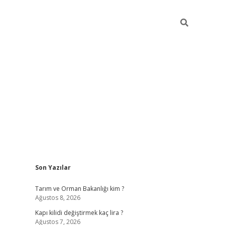
Sidebar
Son Yazılar
ilbet giriş
Tarım ve Orman Bakanlığı kim ?
Ağustos 8, 2026
Kapı kilidi değiştirmek kaç lira ?
Ağustos 7, 2026