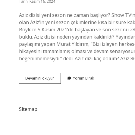
Tarih: Kasım 16, 2024
Aziz dizisi yeni sezon ne zaman başlıyor? Show TV’n
olan Aziz’in yeni sezon çekimlerine kısa bir süre ka
Böylece 5 Kasım 2021’de başlayan ve son sezonu 28 
buldu. Aziz dizisi neden yayından kaldırıldı? Yayın
paylaşımı yapan Murat Yıldırım, “Bizi izleyen herkese
hikayesini tamamlamış olması ve devam senaryosunu
beğenilmemesiydi.” dedi. Aziz dizi kaç bölüm? Aziz 
Aziz
Devamını okuyun
Yorum Bırak
Dizisi
Yeni
Sezon
Ne
Zaman
Sitemap
Başlayacak