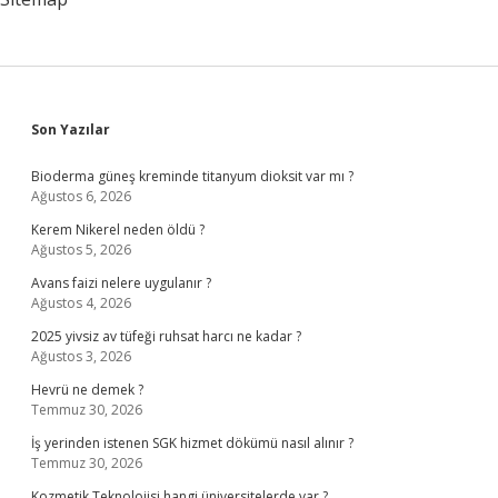
Sidebar
Son Yazılar
Bioderma güneş kreminde titanyum dioksit var mı ?
Ağustos 6, 2026
Kerem Nikerel neden öldü ?
Ağustos 5, 2026
Avans faizi nelere uygulanır ?
Ağustos 4, 2026
2025 yivsiz av tüfeği ruhsat harcı ne kadar ?
Ağustos 3, 2026
Hevrü ne demek ?
Temmuz 30, 2026
İş yerinden istenen SGK hizmet dökümü nasıl alınır ?
Temmuz 30, 2026
Kozmetik Teknolojisi hangi üniversitelerde var ?