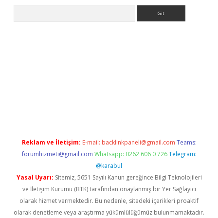
Arama
r indir
Reklam ve İletişim:
E-mail:
backlinkpaneli@gmail.com
Teams:
forumhizmeti@gmail.com
Whatsapp: 0262 606 0 726
Telegram:
@karabul
Yasal Uyarı:
Sitemiz, 5651 Sayılı Kanun gereğince Bilgi Teknolojileri
ve İletişim Kurumu (BTK) tarafından onaylanmış bir Yer Sağlayıcı
olarak hizmet vermektedir. Bu nedenle, sitedeki içerikleri proaktif
olarak denetleme veya araştırma yükümlülüğümüz bulunmamaktadır.