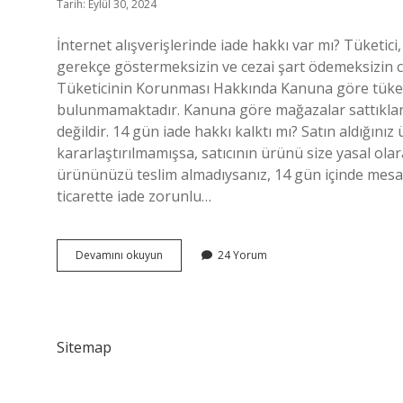
Tarih: Eylül 30, 2024
İnternet alışverişlerinde iade hakkı var mı? Tüketic
gerekçe göstermeksizin ve cezai şart ödemeksizin ca
Tüketicinin Korunması Hakkında Kanuna göre tüketi
bulunmamaktadır. Kanuna göre mağazalar sattıkla
değildir. 14 gün iade hakkı kalktı mı? Satın aldığını
kararlaştırılmamışsa, satıcının ürünü size yasal ola
ürününüzü teslim almadıysanız, 14 gün içinde mesafe
ticarette iade zorunlu…
Internet
Devamını okuyun
24 Yorum
Alışverişi
Iade
Kalktı
Mı
Sitemap