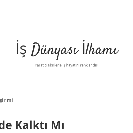
İş Dünyası İlhamı
Yaratıcı fikirlerle iş hayatını renklendir!
şir mi
ade Kalktı Mı