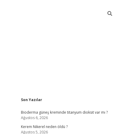
Sidebar
Son Yazılar
ilbet giriş
Bioderma güneş kreminde titanyum dioksit var mı ?
Ağustos 6, 2026
Kerem Nikerel neden öldü ?
Ağustos 5, 2026