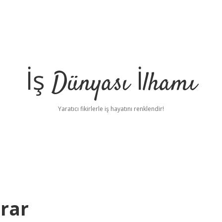
İş Dünyası İlhamı
Yaratıcı fikirlerle iş hayatını renklendir!
arar