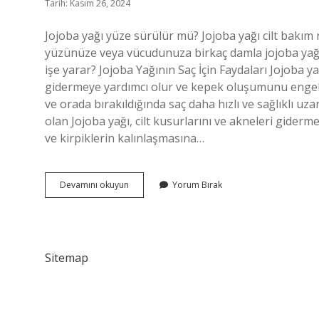
Tarih: Kasım 26, 2024
Jojoba yağı yüze sürülür mü? Jojoba yağı cilt bakım r
yüzünüze veya vücudunuza birkaç damla jojoba yağı u
işe yarar? Jojoba Yağının Saç İçin Faydaları Jojoba y
gidermeye yardımcı olur ve kepek oluşumunu engelle
ve orada bırakıldığında saç daha hızlı ve sağlıklı uzar
olan Jojoba yağı, cilt kusurlarını ve akneleri giderme
ve kirpiklerin kalınlaşmasına…
Jojoba
Devamını okuyun
Yorum Bırak
Yağı
Ne
Işe
Yarar
Sitemap