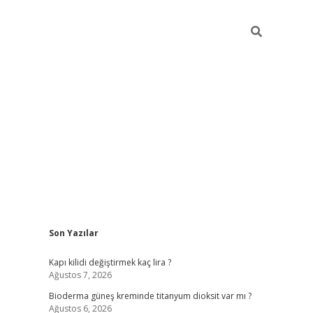
Sidebar
Son Yazılar
ilbet giriş
Kapı kilidi değiştirmek kaç lira ?
Ağustos 7, 2026
Bioderma güneş kreminde titanyum dioksit var mı ?
Ağustos 6, 2026