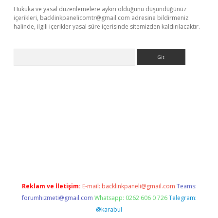
Hukuka ve yasal düzenlemelere aykırı olduğunu düşündüğünüz
içerikleri,
backlinkpanelicomtr@gmail.com
adresine bildirmeniz
halinde, ilgili içerikler yasal süre içerisinde sitemizden kaldırılacaktır.
Arama
betexper indir
Reklam ve İletişim:
E-mail:
backlinkpaneli@gmail.com
Teams:
forumhizmeti@gmail.com
Whatsapp: 0262 606 0 726
Telegram:
@karabul