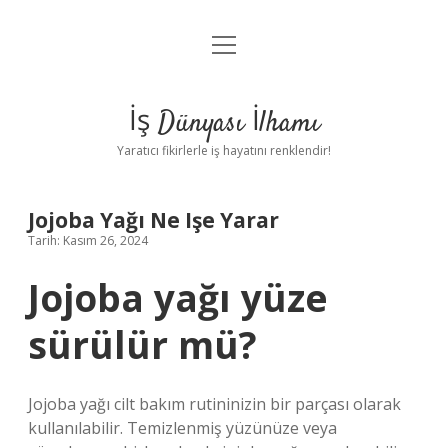
menüyü
Anasayfa
aç
Gizlilik Politikası
İş Dünyası İlhamı
Yasal Uyarı
Yaratıcı fikirlerle iş hayatını renklendir!
Hakkımızda
Jojoba Yağı Ne Işe Yarar
Tarih: Kasım 26, 2024
Jojoba yağı yüze
sürülür mü?
Jojoba yağı cilt bakım rutininizin bir parçası olarak
kullanılabilir. Temizlenmiş yüzünüze veya