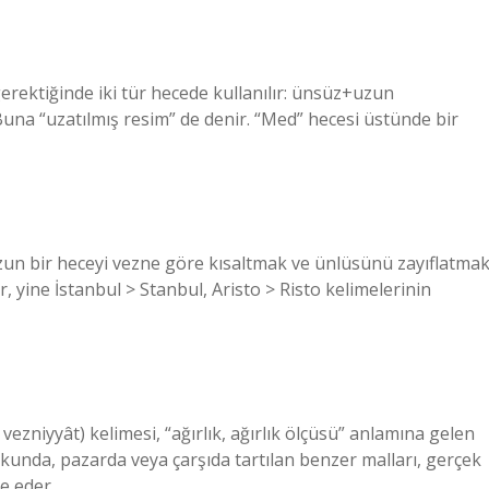
gerektiğinde iki tür hecede kullanılır: ünsüz+uzun
una “uzatılmış resim” de denir. “Med” hecesi üstünde bir
Uzun bir heceyi vezne göre kısaltmak ve ünlüsünü zayıflatma
, yine İstanbul > Stanbul, Aristo > Risto kelimelerinin
 vezniyyât) kelimesi, “ağırlık, ağırlık ölçüsü” anlamına gelen
kunda, pazarda veya çarşıda tartılan benzer malları, gerçek
de eder.