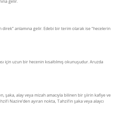
mına gelir.
n direk” anlamına gelir. Edebi bir terim olarak ise “hecelerin
sı için uzun bir hecenin kısaltılmış okunuşudur. Aruzda
 şaka, alay veya mizah amacıyla bilinen bir şiirin kafiye ve
zil’i Nazire’den ayıran nokta, Tahzil’in şaka veya alaycı