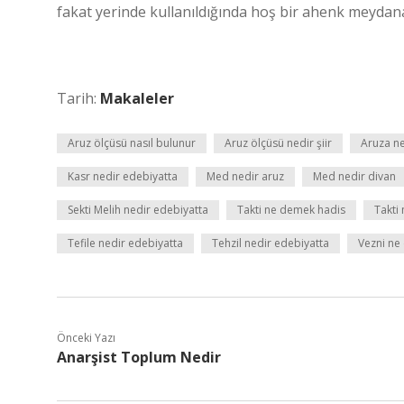
fakat yerinde kullanıldığında hoş bir ahenk meydana ge
Tarih:
Makaleler
Aruz ölçüsü nasıl bulunur
Aruz ölçüsü nedir şiir
Aruza n
Kasr nedir edebiyatta
Med nedir aruz
Med nedir divan
Sekti Melih nedir edebiyatta
Takti ne demek hadis
Takti
Tefile nedir edebiyatta
Tehzil nedir edebiyatta
Vezni ne
Önceki Yazı
Anarşist Toplum Nedir