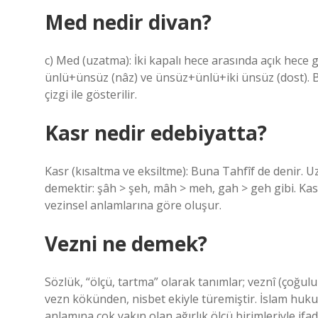
Med nedir divan?
c) Med (uzatma): İki kapalı hece arasında açık hece 
ünlü+ünsüz (nâz) ve ünsüz+ünlü+iki ünsüz (dost). B
çizgi ile gösterilir.
Kasr nedir edebiyatta?
Kasr (kısaltma ve eksiltme): Buna Tahfîf de denir. 
demektir: şâh > şeh, mâh > meh, gah > geh gibi. Kasr
vezinsel anlamlarına göre oluşur.
Vezni ne demek?
Sözlük, “ölçü, tartma” olarak tanımlar; veznî (çoğulu
vezn kökünden, nisbet ekiyle türemiştir. İslam huku
anlamına çok yakın olan ağırlık ölçü birimleriyle ifa