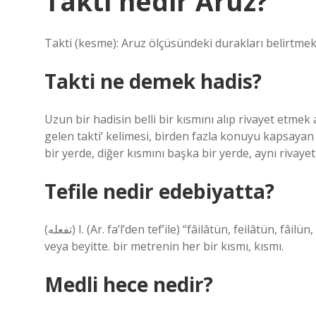
Takti nedir Aruz?
Takti (kesme): Aruz ölçüsündeki durakları belirtmek
Takti ne demek hadis?
Uzun bir hadisin belli bir kısmını alıp rivayet etm
gelen takti’ kelimesi, birden fazla konuyu kapsayan 
bir yerde, diğer kısmını başka bir yerde, aynı rivaye
Tefile nedir edebiyatta?
(ﺗﻔﻌﻠﻪ) I. (Ar. fa’l’den tef’ile) “fâilâtün, feilâtün, fâilün, mef’ûlü, mefâilün, müstef’ilün vb.” Aruz vezniyle bir ayet
veya beyitte. bir metrenin her bir kısmı, kısmı.
Medli hece nedir?