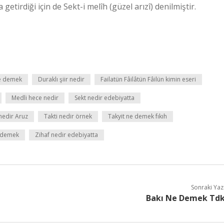
tirdiği için de Sekt-i melîh (güzel arızî) denilmiştir.
e demek
Duraklı şiir nedir
Failatün Fâilâtün Fâilün kimin eseri
Medli hece nedir
Sekt nedir edebiyatta
 nedir Aruz
Takti nedir örnek
Takyit ne demek fıkıh
 demek
Zihaf nedir edebiyatta
Sonraki Yaz
Bakı Ne Demek Td