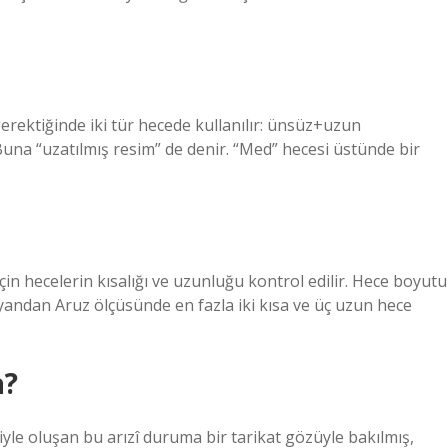
gerektiğinde iki tür hecede kullanılır: ünsüz+uzun
una “uzatılmış resim” de denir. “Med” hecesi üstünde bir
in hecelerin kısalığı ve uzunluğu kontrol edilir. Hece boyutu
e yandan Aruz ölçüsünde en fazla iki kısa ve üç uzun hece
a?
le oluşan bu arızî duruma bir tarikat gözüyle bakılmış,