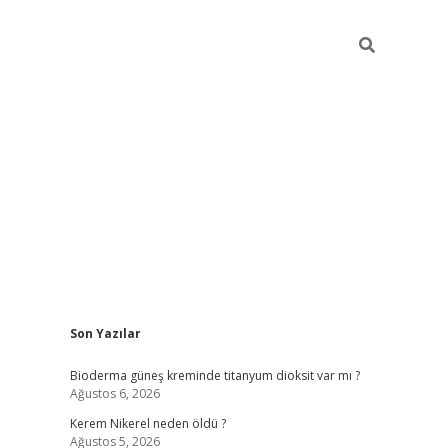
Sidebar
Son Yazılar
ilbet giriş yap
betex
Bioderma güneş kreminde titanyum dioksit var mı ?
Ağustos 6, 2026
Kerem Nikerel neden öldü ?
Ağustos 5, 2026