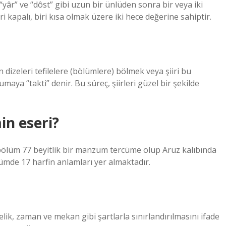
 “yâr” ve “dôst” gibi uzun bir ünlüden sonra bir veya iki
i kapalı, biri kısa olmak üzere iki hece değerine sahiptir.
in dizeleri tefilelere (bölümlere) bölmek veya şiiri bu
ya “takti” denir. Bu süreç, şiirleri güzel bir şekilde
in eseri?
 bölüm 77 beyitlik bir manzum tercüme olup Aruz kalıbında
ölümde 17 harfin anlamları yer almaktadır.
elik, zaman ve mekan gibi şartlarla sınırlandırılmasını ifade