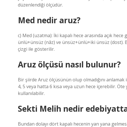
düzenlendiği ölçüdür.
Med nedir aruz?
c) Med (uzatma): İki kapalı hece arasında açık hece 
ünlü+ünsüz (nâz) ve ünsüz+ünlü+iki ünsüz (dost). B
çizgi ile gösterilir.
Aruz ölçüsü nasıl bulunur?
Bir şiirde Aruz ölçüsünün olup olmadığını anlamak iç
4, 5 veya hatta 6 kısa veya uzun hece içerebilir. Öt
kullanılabilir.
Sekti Melih nedir edebiyatt
Bundan dolayı dört kapalı hecenin yan yana gelmesiy