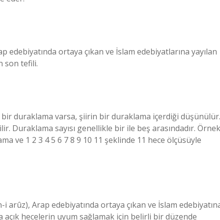
rap edebiyatında ortaya çıkan ve İslam edebiyatlarına yayılan
son tefili.
 bir duraklama varsa, şiirin bir duraklama içerdiği düşünülür
ir. Duraklama sayısı genellikle bir ile beş arasındadır. Örnek
ma ve 1 2 3 4 5 6 7 8 9 10 11 şeklinde 11 hece ölçüsüyle
eya açık hecelerin uyum sağlamak için belirli bir düzende