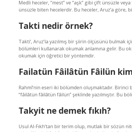
Medli heceler, “mest” ve “aşk” gibi çift ünsüzle veya
ünsüzle biten hecelerdir. Bu heceler, Aruz’a göre, bir
Takti nedir örnek?
Takti’, Aruz’la yazılmış bir şiirin ölçüsünü bulmak iç
bölümleri kullanarak okumak anlamına gelir. Bu okuma
okumak için öğretici bir yöntemdir.
Failatün Fâilâtün Fâilün kim
Rahmî’nin eseri iki bölümden oluşmaktadır. Birinci
“fâilâtün fâilâtün fâilün” şeklinde yazılmıştır. Bu b
Takyit ne demek fıkıh?
Usul Al-Fıkh’tan bir terim olup, mutlak bir sözün nit