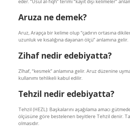
eder. “Usul al-fıqh” terimi “kayıt dışı kelimeler” anla
Aruza ne demek?
Aruz, Arapça bir kelime olup “çadırın ortasına dikile
uzunluk ve kısalığına dayanan ölçü” anlamına gelir.
Zihaf nedir edebiyatta?
Zîhaf, “kesmek” anlamına gelir. Aruz düzenine uyma
kullanımı tehlikeli kabul edilir.
Tehzil nedir edebiyatta?
Tehzil (HEZL): Başkalarını aşağılama amacı gütmeden,
ölçüsüne göre bestelenen beyitlere Tehzil denir. Tah
olmasıdır.