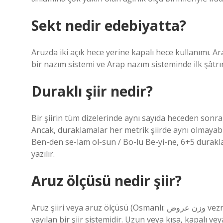
Sekt nedir edebiyatta?
Aruzda iki açık hece yerine kapalı hece kullanımı. A
bir nazım sistemi ve Arap nazım sisteminde ilk şâtrın 
Duraklı şiir nedir?
Bir şiirin tüm dizelerinde aynı sayıda heceden sonra
Ancak, duraklamalar her metrik şiirde aynı olmayabil
Ben-den se-lam ol-sun / Bo-lu Be-yi-ne, 6+5 durakla
yazılır.
Aruz ölçüsü nedir şiir?
Aruz şiiri veya aruz ölçüsü (Osmanlı: وزن عروض vezn-i arûz), Arap edebiyatında ortaya çıkan ve İslam edebiyatına
yayılan bir şiir sistemidir. Uzun veya kısa, kapalı v