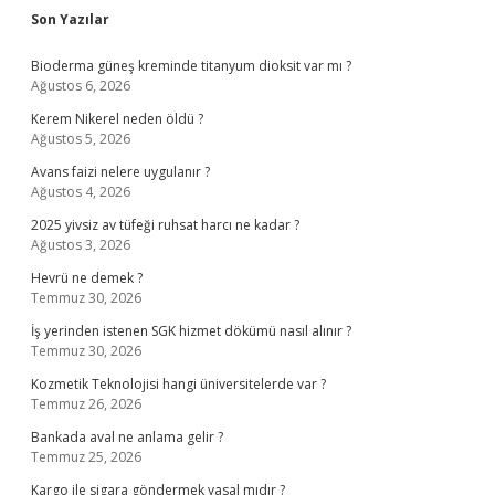
Sidebar
Son Yazılar
Bioderma güneş kreminde titanyum dioksit var mı ?
Ağustos 6, 2026
Kerem Nikerel neden öldü ?
Ağustos 5, 2026
Avans faizi nelere uygulanır ?
Ağustos 4, 2026
2025 yivsiz av tüfeği ruhsat harcı ne kadar ?
Ağustos 3, 2026
Hevrü ne demek ?
Temmuz 30, 2026
İş yerinden istenen SGK hizmet dökümü nasıl alınır ?
Temmuz 30, 2026
Kozmetik Teknolojisi hangi üniversitelerde var ?
Temmuz 26, 2026
Bankada aval ne anlama gelir ?
Temmuz 25, 2026
Kargo ile sigara göndermek yasal mıdır ?