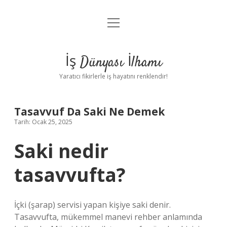
menüyü
Anasayfa
aç
Gizlilik Politikası
İş Dünyası İlhamı
Yasal Uyarı
Yaratıcı fikirlerle iş hayatını renklendir!
Hakkımızda
Tasavvuf Da Saki Ne Demek
Tarih: Ocak 25, 2025
Saki nedir
tasavvufta?
İçki (şarap) servisi yapan kişiye saki denir.
Tasavvufta, mükemmel manevi rehber anlamında