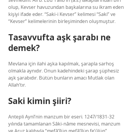
sevmedim. Ali b. Ebu Talib’in (a.s.) lakaplarından biri
olup, Kevser havuzundan başkalarına su ikram eden
kişiyi ifade eder. “Saki-i Kevser” kelimesi “Saki” ve
“Kevser” kelimelerinin birleşiminden oluşmuştur.
Tasavvufta aşk şarabı ne
demek?
Mevlana için ilahi aşka kapılmak, şarapla sarhoş
olmakla aynıdır. Onun kadehindeki şarap şüphesiz
aşk şarabıdır. Bütün bunların amacı Mutlak olan
Allah’tır.
Saki kimin şiiri?
Antepli Aynî’nin manzum bir eseri. 1247/1831-32
yılında tamamlanan Sâki-nâme mesnevisi, manzum
ve Aruz kalıbıyla “mefâ’îlün mefâ’îlün fe’ûlün”