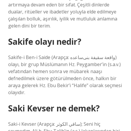
artırmaya devam eden bir sıfat. Çeşitli dinlerde
dualar, ritüeller ve ibadetler yoluyla elde edilmeye
çalışılan bolluk, aşırılık, iyilik ve mutluluk anlamına
gelen dini bir terim.
Sakife olayı nedir?
Sakife-i Ben-i Saide (Arapça: واقعة سقیفة بنی‌ساعده)
olayı, bir grup Müslümanın Hz. Peygamber’in (s.a.v.)
vefatından hemen sonra ve mübarek naaşı
defnedilmek üzere götürülmeden önce, halkın bir
araya gelerek Hz. Ebu Bekir’i “Halife” olarak seçmesi
olayıdır.
Saki Kevser ne demek?
Saki-i Kevser (Arapça: ساقي الكوثر); Seni hiç