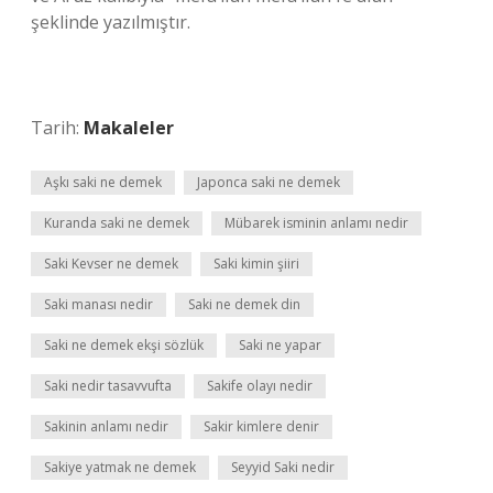
şeklinde yazılmıştır.
Tarih:
Makaleler
Aşkı saki ne demek
Japonca saki ne demek
Kuranda saki ne demek
Mübarek isminin anlamı nedir
Saki Kevser ne demek
Saki kimin şiiri
Saki manası nedir
Saki ne demek din
Saki ne demek ekşi sözlük
Saki ne yapar
Saki nedir tasavvufta
Sakife olayı nedir
Sakinin anlamı nedir
Sakir kimlere denir
Sakiye yatmak ne demek
Seyyid Saki nedir