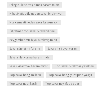
Erkeğin jiletle traş olmak haram mıdır
Nihat Hatipoğlu neden sakal bırakmıyor
Nur cemaati neden sakal bırakmıyor
Öğretmen top sakal bırakabilir mi
Peygamberimiz bıyık bırakmış mıdır
Sakal sünnet mi farz mı
Sakala ilgili ayet var mı
Sakala jilet vurma haram mıdır
Sakalı kısaltmak haram mıdır
Top sakal bırakmak yasak mı
Top sakal hangi milletin
Top sakal hangi yüz tipine yakışır
Top sakal nasıl kesilir
Top sakal neyi ifade eder