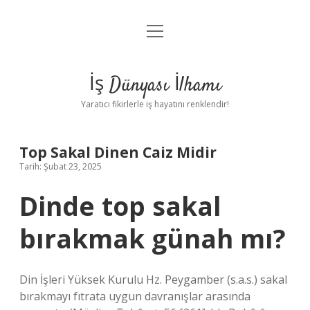
menüyü
Anasayfa
aç
Gizlilik Politikası
İş Dünyası İlhamı
Yasal Uyarı
Yaratıcı fikirlerle iş hayatını renklendir!
Hakkımızda
Top Sakal Dinen Caiz Midir
Tarih: Şubat 23, 2025
Dinde top sakal
bırakmak günah mı?
Din İşleri Yüksek Kurulu Hz. Peygamber (s.a.s.) sakal
bırakmayı fıtrata uygun davranışlar arasında