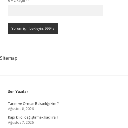
6 + 2 kaçtır?
*
Sitemap
Sidebar
Son Yazılar
Tarım ve Orman Bakanlığı kim ?
Ağustos 8, 2026
Kapı kilidi değiştirmek kaç lira ?
Ağustos 7, 2026