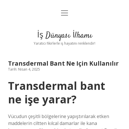
menüyü
Anasayfa
aç
Gizlilik Politikası
İş Dünyası İlhamı
Yasal Uyarı
Yaratıcı fikirlerle iş hayatını renklendir!
Hakkımızda
Transdermal Bant Ne Için Kullanılır
Tarih: Nisan 4, 2025
Transdermal bant
ne işe yarar?
Vücudun çeşitli bölgelerine yapıştırılarak etken
maddelerin ciltten kılcal damarlar ile kana