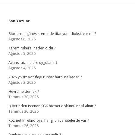
Sidebar
Son Yazılar
Bioderma güneş kreminde titanyum dioksit var mı ?
Ağustos 6, 2026
Kerem Nikerel neden öldü ?
Ağustos 5, 2026
Avans faizi nelere uygulanır ?
Ağustos 4, 2026
2025 yivsiz av tüfeği ruhsat harcı ne kadar ?
Ağustos 3, 2026
Hevrü ne demek ?
Temmuz 30, 2026
İş yerinden istenen SGK hizmet dökümü nasıl alınır ?
Temmuz 30, 2026
Kozmetik Teknolojisi hangi üniversitelerde var ?
Temmuz 26, 2026
Bankada aval ne anlama gelir ?