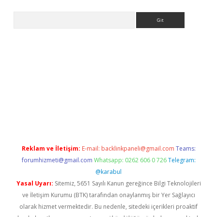
Arama
betexper indir
Reklam ve İletişim:
E-mail:
backlinkpaneli@gmail.com
Teams:
forumhizmeti@gmail.com
Whatsapp: 0262 606 0 726
Telegram:
@karabul
Yasal Uyarı:
Sitemiz, 5651 Sayılı Kanun gereğince Bilgi Teknolojileri
ve İletişim Kurumu (BTK) tarafından onaylanmış bir Yer Sağlayıcı
olarak hizmet vermektedir. Bu nedenle, sitedeki içerikleri proaktif