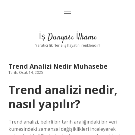
menüyü
Anasayfa
aç
Gizlilik Politikası
İş Dünyası İlhamı
Yasal Uyarı
Yaratıcı fikirlerle iş hayatını renklendir!
Hakkımızda
Trend Analizi Nedir Muhasebe
Tarih: Ocak 14, 2025
Trend analizi nedir,
nasıl yapılır?
Trend analizi, belirli bir tarih aralığındaki bir veri
kümesindeki zamansal değişiklikleri inceleyerek