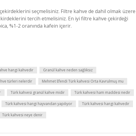
ekirdeklerini seçmelisiniz. Filtre kahve de dahil olmak üzere
rdeklerini tercih etmelisiniz. En iyi filtre kahve çekirdeği
bica, %1-2 oranında kafein içerir.
ahve hangi kahvedir
Granül kahve neden sağlıksız
hve türleri nelerdir
Mehmet Efendi Türk kahvesi Orta Kavrulmuş mu
r
Türk kahvesi granül kahve midir
Türk kahvesi ham maddesi nedir
Türk kahvesi hangi hayvandan yapılıyor
Türk kahvesi hangi kahvedir
Türk kahvesi neye denir