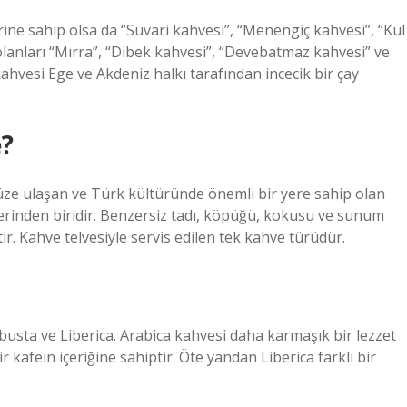
ine sahip olsa da “Süvari kahvesi”, “Menengiç kahvesi”, “Kül
olanları “Mırra”, “Dibek kahvesi”, “Devebatmaz kahvesi” ve
kahvesi Ege ve Akdeniz halkı tarafından incecik bir çay
e?
e ulaşan ve Türk kültüründe önemli bir yere sahip olan
erinden biridir. Benzersiz tadı, köpüğü, kokusu ve sunum
ir. Kahve telvesiyle servis edilen tek kahve türüdür.
obusta ve Liberica. Arabica kahvesi daha karmaşık bir lezzet
r kafein içeriğine sahiptir. Öte yandan Liberica farklı bir