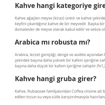
Kahve hangi kategoriye gir
Kahve ağaçları meyve (kiraz) üretir ve kahve çekirdek
keyfini çıkardığınız kahve de bir meyvedir. Başka bi
domatesler de meyve olarak kabul edilir ve sebze o
Arabica mı robusta mı?
Arabica, lezzet genişliği, denge ve asidite açısında
çekirdek başına daha yüksek bir kafein içeriğine sahi
başına daha düşük bir kafein içeriğine sahiptir (%1,2 
Kahve hangi gruba girer?
Kahve, Rubiaceae familyasından Coffea cinsine ait b
edilen tozun su veya sütle karıştırılmasıyla hazırlana