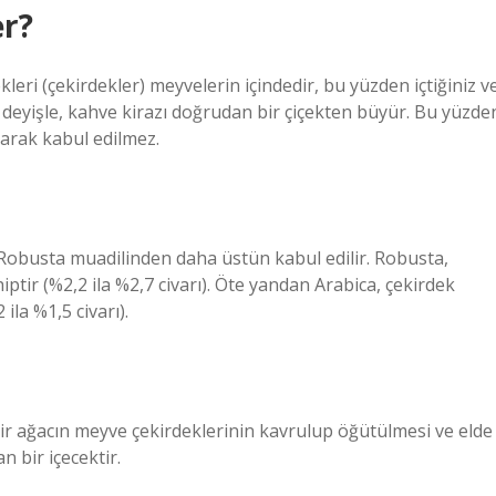
er?
leri (çekirdekler) meyvelerin içindedir, bu yüzden içtiğiniz v
r deyişle, kahve kirazı doğrudan bir çiçekten büyür. Bu yüzde
larak kabul edilmez.
n Robusta muadilinden daha üstün kabul edilir. Robusta,
ptir (%2,2 ila %2,7 civarı). Öte yandan Arabica, çekirdek
ila %1,5 civarı).
ir ağacın meyve çekirdeklerinin kavrulup öğütülmesi ve elde
n bir içecektir.