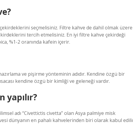
ve?
ekirdeklerini seçmelisiniz. Filtre kahve de dahil olmak üzere
rdeklerini tercih etmelisiniz. En iyi filtre kahve çekirdeği
bica, %1-2 oranında kafein içerir.
hazırlama ve pişirme yönteminin adıdır. Kendine özgü bir
ısacası kendine özgü bir kimliği ve geleneği vardır.
 yapılır?
msel adı “Civettictis civetta” olan Asya palmiye misk
vesi dünyanın en pahalı kahvelerinden biri olarak kabul edili