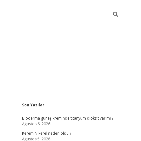
Sidebar
Son Yazılar
ilbet giriş yap
bete
Bioderma güneş kreminde titanyum dioksit var mı ?
Ağustos 6, 2026
Kerem Nikerel neden öldü ?
Ağustos 5, 2026