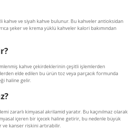
tli kahve ve siyah kahve bulunur. Bu kahveler antioksidan
 Ayrıca şeker ve krema yüklü kahveler kalori bakımından
r?
mlenmiş kahve çekirdeklerinin çeşitli işlemlerden
emlerden elde edilen bu ürün toz veya parçacık formunda
ği haline gelir.
ız?
emi zararlı kimyasal akrilamid yaratır. Bu kaçınılmaz olarak
myasal içeren bir içecek haline getirir, bu nedenle büyük
 ve kanser riskini artırabilir.