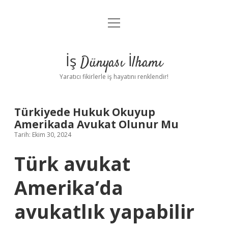
menüyü
Anasayfa
aç
Gizlilik Politikası
İş Dünyası İlhamı
Yasal Uyarı
Yaratıcı fikirlerle iş hayatını renklendir!
Hakkımızda
Türkiyede Hukuk Okuyup
Amerikada Avukat Olunur Mu
Tarih: Ekim 30, 2024
Türk avukat
Amerika’da
avukatlık yapabilir