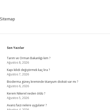
Sitemap
Sidebar
Son Yazılar
Tarım ve Orman Bakanlığı kim ?
Ağustos 8, 2026
Kapı kilidi değiştirmek kaç lira ?
Ağustos 7, 2026
Bioderma güneş kreminde titanyum dioksit var mı ?
Ağustos 6, 2026
Kerem Nikerel neden öldü ?
Ağustos 5, 2026
Avans faizi nelere uygulanır ?
Ağustos 4, 2026