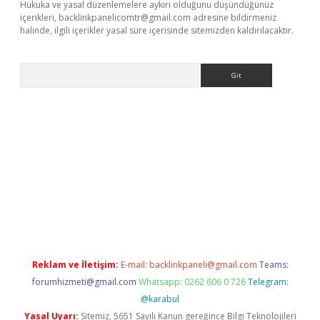
Hukuka ve yasal düzenlemelere aykırı olduğunu düşündüğünüz
içerikleri,
backlinkpanelicomtr@gmail.com
adresine bildirmeniz
halinde, ilgili içerikler yasal süre içerisinde sitemizden kaldırılacaktır.
Arama
betexper indir
Reklam ve İletişim:
E-mail:
backlinkpaneli@gmail.com
Teams:
forumhizmeti@gmail.com
Whatsapp: 0262 606 0 726
Telegram:
@karabul
Yasal Uyarı:
Sitemiz, 5651 Sayılı Kanun gereğince Bilgi Teknolojileri