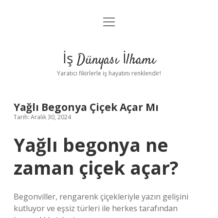
menüyü
Anasayfa
aç
Gizlilik Politikası
İş Dünyası İlhamı
Yasal Uyarı
Yaratıcı fikirlerle iş hayatını renklendir!
Hakkımızda
Yağlı Begonya Çiçek Açar Mı
Tarih: Aralık 30, 2024
Yağlı begonya ne
zaman çiçek açar?
Begonviller, rengarenk çiçekleriyle yazın gelişini
kutluyor ve eşsiz türleri ile herkes tarafından