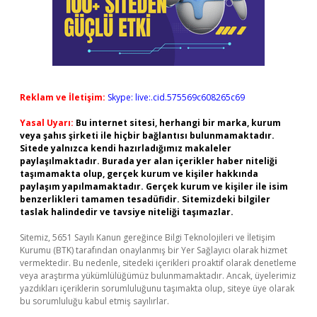
Reklam ve İletişim:
Skype: live:.cid.575569c608265c69
Yasal Uyarı:
Bu internet sitesi, herhangi bir marka, kurum
veya şahıs şirketi ile hiçbir bağlantısı bulunmamaktadır.
Sitede yalnızca kendi hazırladığımız makaleler
paylaşılmaktadır. Burada yer alan içerikler haber niteliği
taşımamakta olup, gerçek kurum ve kişiler hakkında
paylaşım yapılmamaktadır. Gerçek kurum ve kişiler ile isim
benzerlikleri tamamen tesadüfidir. Sitemizdeki bilgiler
taslak halindedir ve tavsiye niteliği taşımazlar.
Sitemiz, 5651 Sayılı Kanun gereğince Bilgi Teknolojileri ve İletişim
Kurumu (BTK) tarafından onaylanmış bir Yer Sağlayıcı olarak hizmet
vermektedir. Bu nedenle, sitedeki içerikleri proaktif olarak denetleme
veya araştırma yükümlülüğümüz bulunmamaktadır. Ancak, üyelerimiz
yazdıkları içeriklerin sorumluluğunu taşımakta olup, siteye üye olarak
bu sorumluluğu kabul etmiş sayılırlar.