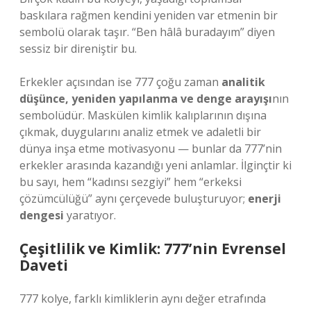
baskılara rağmen kendini yeniden var etmenin bir
sembolü olarak taşır. “Ben hâlâ buradayım” diyen
sessiz bir direniştir bu.
Erkekler açısından ise 777 çoğu zaman
analitik
düşünce, yeniden yapılanma ve denge arayışı
nın
sembolüdür. Maskülen kimlik kalıplarının dışına
çıkmak, duygularını analiz etmek ve adaletli bir
dünya inşa etme motivasyonu — bunlar da 777’nin
erkekler arasında kazandığı yeni anlamlar. İlginçtir ki
bu sayı, hem “kadınsı sezgiyi” hem “erkeksi
çözümcülüğü” aynı çerçevede buluşturuyor;
enerji
dengesi
yaratıyor.
Çeşitlilik ve Kimlik: 777’nin Evrensel
Daveti
777 kolye, farklı kimliklerin aynı değer etrafında