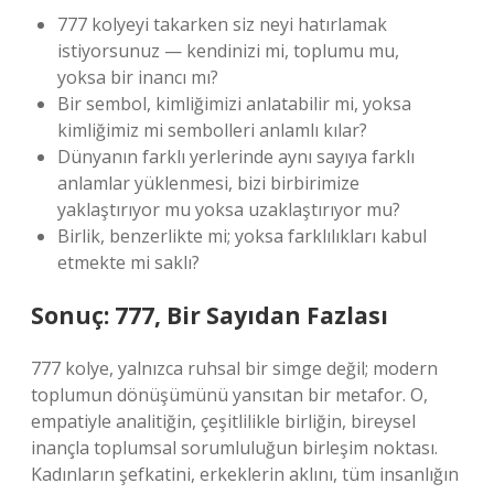
777 kolyeyi takarken siz neyi hatırlamak
istiyorsunuz — kendinizi mi, toplumu mu,
yoksa bir inancı mı?
Bir sembol, kimliğimizi anlatabilir mi, yoksa
kimliğimiz mi sembolleri anlamlı kılar?
Dünyanın farklı yerlerinde aynı sayıya farklı
anlamlar yüklenmesi, bizi birbirimize
yaklaştırıyor mu yoksa uzaklaştırıyor mu?
Birlik, benzerlikte mi; yoksa farklılıkları kabul
etmekte mi saklı?
Sonuç: 777, Bir Sayıdan Fazlası
777 kolye, yalnızca ruhsal bir simge değil; modern
toplumun dönüşümünü yansıtan bir metafor. O,
empatiyle analitiğin, çeşitlilikle birliğin, bireysel
inançla toplumsal sorumluluğun birleşim noktası.
Kadınların şefkatini, erkeklerin aklını, tüm insanlığın