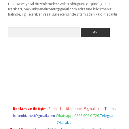
Hukuka ve yasal düzenlemelere aykırı olduğunu düşündüğünüz
içerikleri,
backlinkpanelicomtr@gmail.com
adresine bildirmeniz
halinde, ilgili içerikler yasal süre içerisinde sitemizden kaldırılacaktır.
Arama
ş yap
betexper indir
Reklam ve İletişim:
E-mail:
backlinkpaneli@gmail.com
Teams:
forumhizmeti@gmail.com
Whatsapp: 0262 606 0 726
Telegram:
@karabul