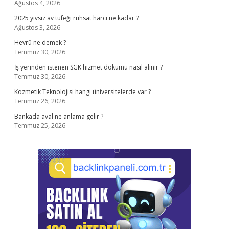
Ağustos 4, 2026
2025 yivsiz av tüfeği ruhsat harcı ne kadar ?
Ağustos 3, 2026
Hevrü ne demek ?
Temmuz 30, 2026
İş yerinden istenen SGK hizmet dökümü nasıl alınır ?
Temmuz 30, 2026
Kozmetik Teknolojisi hangi üniversitelerde var ?
Temmuz 26, 2026
Bankada aval ne anlama gelir ?
Temmuz 25, 2026