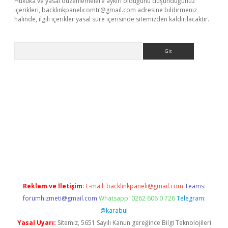
Hukuka ve yasal düzenlemelere aykırı olduğunu düşündüğünüz
içerikleri,
backlinkpanelicomtr@gmail.com
adresine bildirmeniz
halinde, ilgili içerikler yasal süre içerisinde sitemizden kaldırılacaktır.
Arama
r indir
Reklam ve İletişim:
E-mail:
backlinkpaneli@gmail.com
Teams:
forumhizmeti@gmail.com
Whatsapp: 0262 606 0 726
Telegram:
@karabul
Yasal Uyarı:
Sitemiz, 5651 Sayılı Kanun gereğince Bilgi Teknolojileri