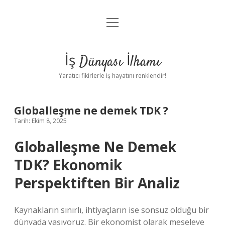
menüyü
Anasayfa
aç
Gizlilik Politikası
İş Dünyası İlhamı
Yasal Uyarı
Yaratıcı fikirlerle iş hayatını renklendir!
Hakkımızda
Globalleşme ne demek TDK ?
Tarih: Ekim 8, 2025
Globalleşme Ne Demek
TDK? Ekonomik
Perspektiften Bir Analiz
Kaynakların sınırlı, ihtiyaçların ise sonsuz olduğu bir
dünyada yaşıyoruz. Bir ekonomist olarak meseleye