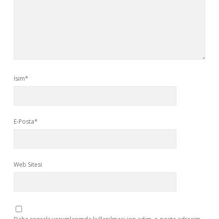
İsim*
E-Posta*
Web Sitesi