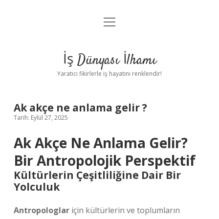
menüyü
Anasayfa
aç
Gizlilik Politikası
İş Dünyası İlhamı
Yasal Uyarı
Yaratıcı fikirlerle iş hayatını renklendir!
Hakkımızda
Ak akçe ne anlama gelir ?
Tarih: Eylül 27, 2025
Ak Akçe Ne Anlama Gelir?
Bir Antropolojik Perspektif
Kültürlerin Çeşitliliğine Dair Bir
Yolculuk
Antropologlar
için kültürlerin ve toplumların