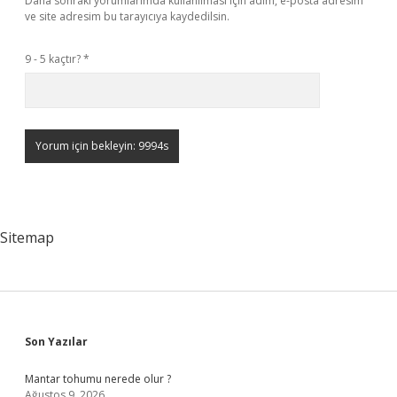
Daha sonraki yorumlarımda kullanılması için adım, e-posta adresim
ve site adresim bu tarayıcıya kaydedilsin.
9 - 5 kaçtır?
*
Sitemap
Sidebar
Son Yazılar
Mantar tohumu nerede olur ?
Ağustos 9, 2026