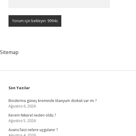
Sitemap
Sidebar
Son Yazılar
Bioderma güneş kreminde titanyum dioksit var mı ?
Ağustos 6, 2026
Kerem Nikerel neden öldü ?
Ağustos 5, 2026
Avans faizi nelere uygulanır ?
Ağustos 4, 2026