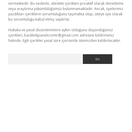
vermektedir. Bu nedenle, sitedeki içerikleri proaktif olarak denetleme
veya araştırma yükümlülüğümüz bulunmamaktadır. Ancak, üyelerimiz
yazdıkları içeriklerin sorumluluğunu taşımakta olup, siteye üye olarak
bu sorumluluğu kabul etmiş sayılırlar.
Hukuka ve yasal düzenlemelere aykırı olduğunu düşündüğünüz
içerikleri,
backlinkpanelicomtr@gmail.com
adresine bildirmeniz
halinde, ilgili içerikler yasal süre içerisinde sitemizden kaldırılacaktır.
Arama
ş yap
betexper indir