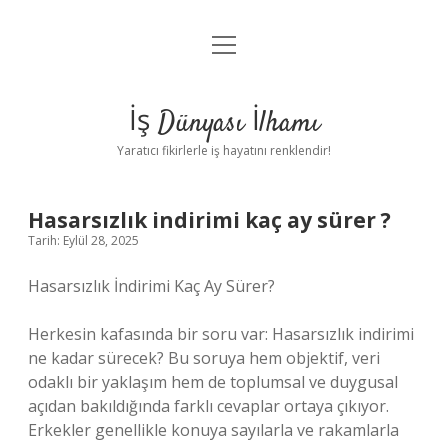
menüyü
Anasayfa
aç
Gizlilik Politikası
İş Dünyası İlhamı
Yasal Uyarı
Yaratıcı fikirlerle iş hayatını renklendir!
Hakkımızda
Hasarsızlık indirimi kaç ay sürer ?
Tarih: Eylül 28, 2025
Hasarsızlık İndirimi Kaç Ay Sürer?
Herkesin kafasında bir soru var: Hasarsızlık indirimi
ne kadar sürecek? Bu soruya hem objektif, veri
odaklı bir yaklaşım hem de toplumsal ve duygusal
açıdan bakıldığında farklı cevaplar ortaya çıkıyor.
Erkekler genellikle konuya sayılarla ve rakamlarla