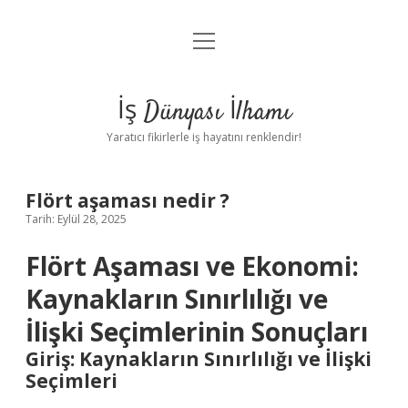
menüyü
Anasayfa
aç
Gizlilik Politikası
İş Dünyası İlhamı
Yasal Uyarı
Yaratıcı fikirlerle iş hayatını renklendir!
Hakkımızda
Flört aşaması nedir ?
Tarih: Eylül 28, 2025
Flört Aşaması ve Ekonomi:
Kaynakların Sınırlılığı ve
İlişki Seçimlerinin Sonuçları
Giriş: Kaynakların Sınırlılığı ve İlişki
Seçimleri