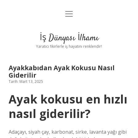
menüyü
Anasayfa
aç
Gizlilik Politikası
İş Dünyası İlhamı
Yasal Uyarı
Yaratıcı fikirlerle iş hayatını renklendir!
Hakkımızda
Ayakkabıdan Ayak Kokusu Nasıl
Giderilir
Tarih: Mart 13, 2025
Ayak kokusu en hızlı
nasıl giderilir?
Adaçayı, siyah çay, karbonat, sirke, lavanta yağı gibi