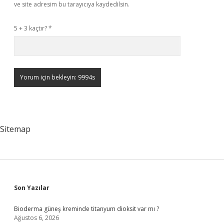
ve site adresim bu tarayıcıya kaydedilsin.
5 + 3 kaçtır?
*
Sitemap
Sidebar
Son Yazılar
Bioderma güneş kreminde titanyum dioksit var mı ?
Ağustos 6, 2026