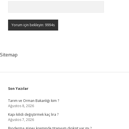
Sitemap
Sidebar
Son Yazılar
Tarım ve Orman Bakanlığı kim ?
Ağustos 8, 2026
Kapı kilidi değiştirmek kaç lira ?
Ağustos 7, 2026
Bioderma güneş kreminde titanyum dioksit var mı ?