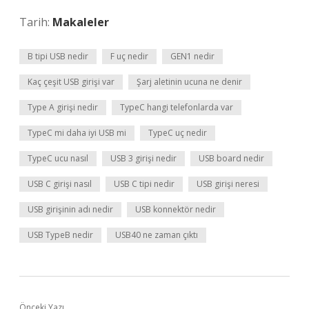
Tarih:
Makaleler
B tipi USB nedir
F uç nedir
GEN1 nedir
Kaç çeşit USB girişi var
Şarj aletinin ucuna ne denir
Type A girişi nedir
TypeC hangi telefonlarda var
TypeC mi daha iyi USB mi
TypeC uç nedir
TypeC ucu nasıl
USB 3 girişi nedir
USB board nedir
USB C girişi nasıl
USB C tipi nedir
USB girişi neresi
USB girişinin adı nedir
USB konnektör nedir
USB TypeB nedir
USB40 ne zaman çıktı
Önceki Yazı