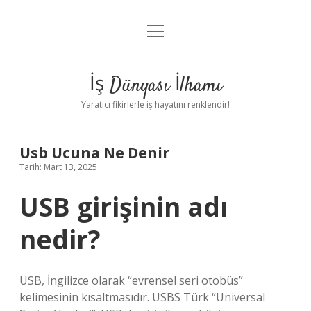
menüyü
Anasayfa
aç
Gizlilik Politikası
İş Dünyası İlhamı
Yasal Uyarı
Yaratıcı fikirlerle iş hayatını renklendir!
Hakkımızda
Usb Ucuna Ne Denir
Tarih: Mart 13, 2025
USB girişinin adı
nedir?
USB, İngilizce olarak “evrensel seri otobüs”
kelimesinin kısaltmasıdır. USBS Türk “Universal