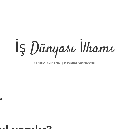
İş Dünyası İlhamı
Yaratıcı fikirlerle iş hayatını renklendir!
r