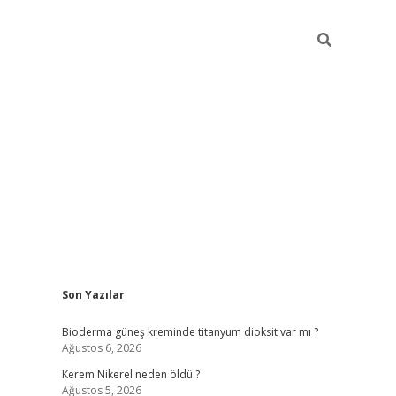
Sidebar
Son Yazılar
ilbet giriş yap
bet
Bioderma güneş kreminde titanyum dioksit var mı ?
Ağustos 6, 2026
Kerem Nikerel neden öldü ?
Ağustos 5, 2026