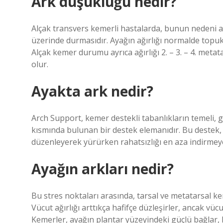
Ark düşüklüğü nedir?
Alçak transvers kemerli hastalarda, bunun nedeni aya
üzerinde durmasıdır. Ayağın ağırlığı normalde topukta
Alçak kemer durumu ayrıca ağırlığı 2. – 3. – 4. metat
olur.
Ayakta ark nedir?
Arch Support, kemer destekli tabanlıkların temeli, g
kısmında bulunan bir destek elemanıdır. Bu destek, 
düzenleyerek yürürken rahatsızlığı en aza indirmeye
Ayağın arkları nedir?
Bu stres noktaları arasında, tarsal ve metatarsal k
Vücut ağırlığı arttıkça hafifçe düzleşirler, ancak vüc
Kemerler, ayağın plantar yüzeyindeki güçlü bağlar, k