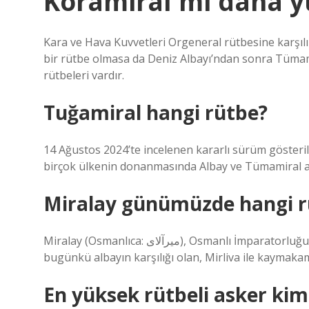
Koramiral mi daha y
Kara ve Hava Kuvvetleri Orgeneral rütbesine karşılı
bir rütbe olmasa da Deniz Albayı’ndan sonra Tüma
rütbeleri vardır.
Tuğamiral hangi rütbe?
14 Ağustos 2024’te incelenen kararlı sürüm gösterili
birçok ülkenin donanmasında Albay ve Tümamiral ar
Miralay günümüzde hangi r
Miralay (Osmanlıca: ميرآلای), Osmanlı İmparatorluğu’nun son dönemi ile Cumhuriyetin ilk yıllarında kullanılan,
bugünkü albayın karşılığı olan, Mirliva ile kaymakam
En yüksek rütbeli asker kim