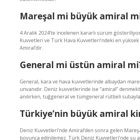
Mareşal mi büyük amiral m
4 Aralık 2024’te incelenen kararlı sürüm gösteriliyo
Kuvvetleri ve Türk Hava Kuvvetleri’ndeki en yüksek 
Amiral’dir.
General mi üstün amiral mi
General, kara ve hava kuvvetlerinde albaydan mareşa
unvanıdır. Deniz kuvvetlerinde ise “amiral” denmekt
anılırken, tuğgeneral ve tümgeneral rütbeli subaylar
Türkiye’nin büyük amiral k
Deniz Kuvvetleri’nde Amiral’den sonra gelen Mareşal
boyunca edinilemez. Türk Deniz Kuvvetleri’nde şu 