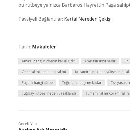
bu rütbeye yalnızca Barbaros Hayrettin Paşa sahipt
Tavsiyeli Bağlantılar:
Kartal Nereden Çekişli
Tarih:
Makaleler
Amiral hangi rütbenin karşılığıdır
Amiralin üstü nedir
En 
General mi üstün amiral mi
Koramiral mi daha yüksek amiral
Paşalık hangi rütbe
Teğmen maaşı ne kadar
Tsk yasaklı
Tuğbay rütbesi neden yasaklandı
Tümamiral mi koramiral mi
Önceki Yazı