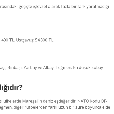
asındaki geçişte işlevsel olarak fazla bir fark yaratmadığı
.400 TL. Üstçavuş: 54.800 TL.
şı, Binbaşı, Yarbay ve Albay. Teğmen: En düşük subay
ığıdır?
zı ülkelerde Mareşal’in deniz eşdeğeridir. NATO kodu OF-
ağmen, diğer rütbelerden farkı uzun bir süre boyunca elde