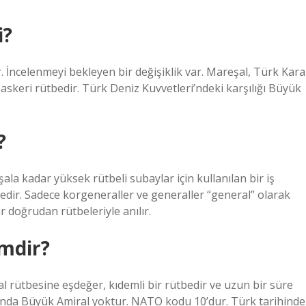
i?
r. İncelenmeyi bekleyen bir değişiklik var. Mareşal, Türk Kara
askeri rütbedir. Türk Deniz Kuvvetleri’ndeki karşılığı Büyük
?
la kadar yüksek rütbeli subaylar için kullanılan bir iş
edir. Sadece korgeneraller ve generaller “general” olarak
 doğrudan rütbeleriyle anılır.
imdir?
 rütbesine eşdeğer, kıdemli bir rütbedir ve uzun bir süre
anda Büyük Amiral yoktur. NATO kodu 10’dur. Türk tarihinde