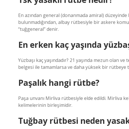
En azından general (donanmada amiral) düzeyinde k
bulunmadığından, albay rütbesiyle bir askere komut
“tuğgeneral” denir.
En erken kaç yaşında yüzba
Yüzbaşı kaç yaşındadır? 21 yaşında mezun olan ve t
belgesi ile tamamlarsa ve daha yüksek bir rütbeye te
Paşalık hangi rütbe?
Paşa unvanı Mirliva rütbesiyle elde edildi. Mirliva kelimesi Mir (Osmanlı: مير, kum
kelimelerinin birleşimidir.
Tuğbay rütbesi neden yasak