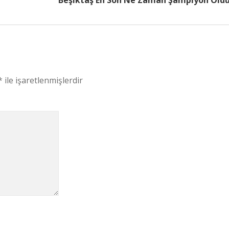
Beşiktaş En Son Ne Zaman Şampiyon Old
*
ile işaretlenmişlerdir