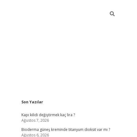
Sidebar
Son Yazılar
ilbet giriş yap
bet
Kapı kilidi değiştirmek kaç lira ?
Ağustos 7, 2026
Bioderma güneş kreminde titanyum dioksit var mı ?
Ağustos 6, 2026