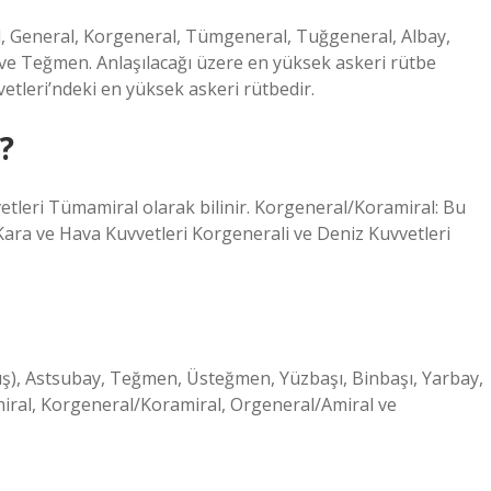
l, General, Korgeneral, Tümgeneral, Tuğgeneral, Albay,
ve Teğmen. Anlaşılacağı üzere en yüksek askeri rütbe
etleri’ndeki en yüksek askeri rütbedir.
?
tleri Tümamiral olarak bilinir. Korgeneral/Koramiral: Bu
. Kara ve Hava Kuvvetleri Korgenerali ve Deniz Kuvvetleri
vuş), Astsubay, Teğmen, Üsteğmen, Yüzbaşı, Binbaşı, Yarbay,
al, Korgeneral/Koramiral, Orgeneral/Amiral ve