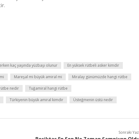
ir.
erken kaç yaşında yüzbaşı olunur
En yüksek rütbeli asker kimdir
 mi
Mareşal mi büyük amiral mi
Miralay günümüzde hangi rütbe
 rütbe nedir
Tuğamiral hangi rütbe
Türkiyenin büyük amiral kimdir
Üsteğmenin üstü nedir
Sonraki Yaz