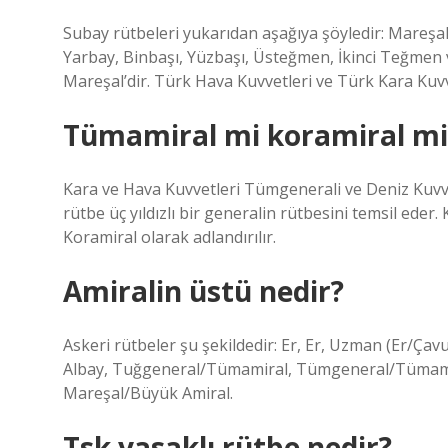
Subay rütbeleri yukarıdan aşağıya şöyledir: Mareşa
Yarbay, Binbaşı, Yüzbaşı, Üsteğmen, İkinci Teğmen 
Mareşal’dir. Türk Hava Kuvvetleri ve Türk Kara Kuvv
Tümamiral mi koramiral mi
Kara ve Hava Kuvvetleri Tümgenerali ve Deniz Kuvve
rütbe üç yıldızlı bir generalin rütbesini temsil eder
Koramiral olarak adlandırılır.
Amiralin üstü nedir?
Askeri rütbeler şu şekildedir: Er, Er, Uzman (Er/Ça
Albay, Tuğgeneral/Tümamiral, Tümgeneral/Tümamir
Mareşal/Büyük Amiral.
Tsk yasaklı rütbe nedir?