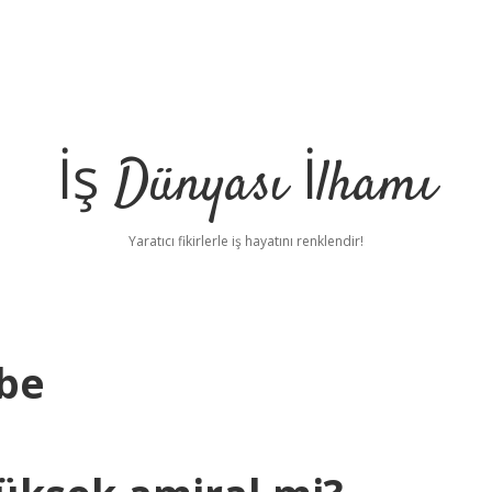
İş Dünyası İlhamı
Yaratıcı fikirlerle iş hayatını renklendir!
tbe