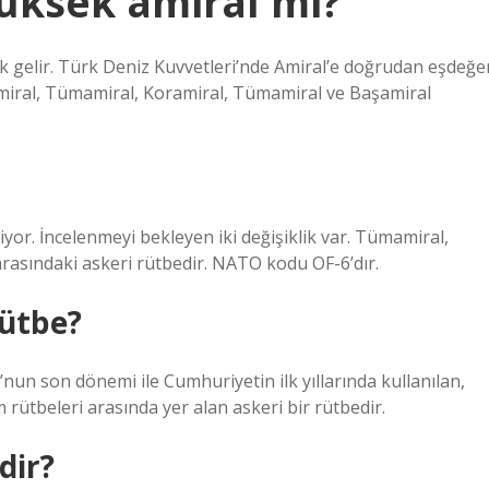
üksek amiral mi?
k gelir. Türk Deniz Kuvvetleri’nde Amiral’e doğrudan eşdeğe
miral, Tümamiral, Koramiral, Tümamiral ve Başamiral
yor. İncelenmeyi bekleyen iki değişiklik var. Tümamiral,
asındaki askeri rütbedir. NATO kodu OF-6’dır.
ütbe?
 rütbeleri arasında yer alan askeri bir rütbedir.
dir?