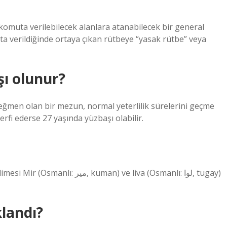
omuta verilebilecek alanlara atanabilecek bir general
a verildiğinde ortaya çıkan rütbeye “yasak rütbe” veya
şı olunur?
eğmen olan bir mezun, normal yeterlilik sürelerini geçme
rfi ederse 27 yaşında yüzbaşı olabilir.
an) ve liva (Osmanlı: لوا, tugay)
landı?