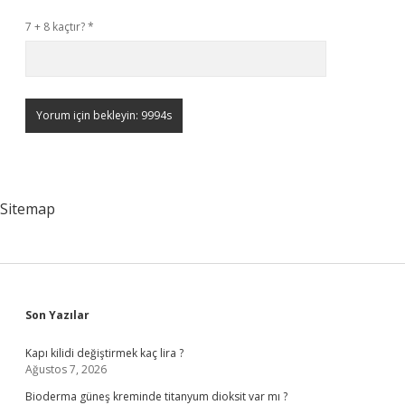
7 + 8 kaçtır?
*
Sitemap
Sidebar
Son Yazılar
Kapı kilidi değiştirmek kaç lira ?
Ağustos 7, 2026
Bioderma güneş kreminde titanyum dioksit var mı ?