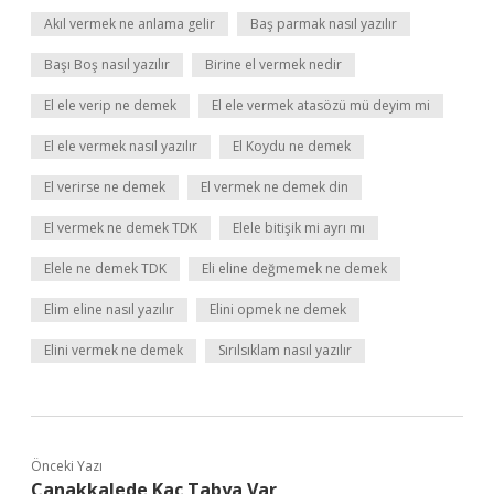
Akıl vermek ne anlama gelir
Baş parmak nasıl yazılır
Başı Boş nasıl yazılır
Birine el vermek nedir
El ele verip ne demek
El ele vermek atasözü mü deyim mi
El ele vermek nasıl yazılır
El Koydu ne demek
El verirse ne demek
El vermek ne demek din
El vermek ne demek TDK
Elele bitişik mi ayrı mı
Elele ne demek TDK
Eli eline değmemek ne demek
Elim eline nasıl yazılır
Elini opmek ne demek
Elini vermek ne demek
Sırılsıklam nasıl yazılır
Önceki Yazı
Çanakkalede Kaç Tabya Var