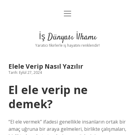
menüyü
Anasayfa
aç
Gizlilik Politikası
İş Dünyası İlhamı
Yasal Uyarı
Yaratıcı fikirlerle iş hayatını renklendir!
Hakkımızda
Elele Verip Nasıl Yazılır
Tarih: Eylül 27, 2024
El ele verip ne
demek?
“El ele vermek” ifadesi genellikle insanların ortak bir
amaç uğruna bir araya gelmeleri, birlikte çalışmaları,