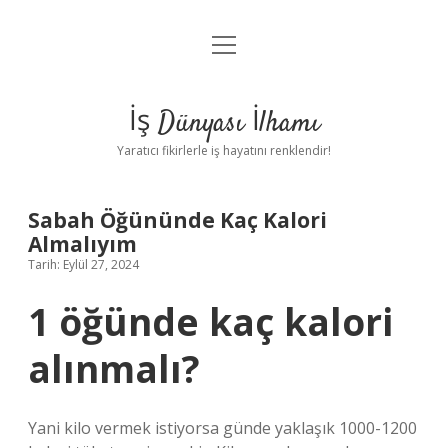
menüyü
Anasayfa
aç
Gizlilik Politikası
İş Dünyası İlhamı
Yasal Uyarı
Yaratıcı fikirlerle iş hayatını renklendir!
Hakkımızda
Sabah Öğününde Kaç Kalori
Almalıyım
Tarih: Eylül 27, 2024
1 öğünde kaç kalori
alınmalı?
Yani kilo vermek istiyorsa günde yaklaşık 1000-1200