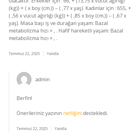
olacaktır. Erkekler için : 66, + (13,75 x vücut ağırlığı
(kg)) + ( x boy (cm.)) – ( ,77 x yaş). Kadınlar için : 655, +
( ,56 x vücut ağırlığı (kg)) + ( ,85 x boy (cm.)) – ( ,67 x
yaş). Masa başı iş ve durağan yaşam: Bazal
metabolizma hızı × , . Hafif hareketli yaşam: Bazal
metabolizma hızı × , .
Temmuz 22, 2025
Yanıtla
admin
Berfin!
Önerileriniz yazının
netliğini
destekledi.
Temmuz 22, 2025
Yanıtla