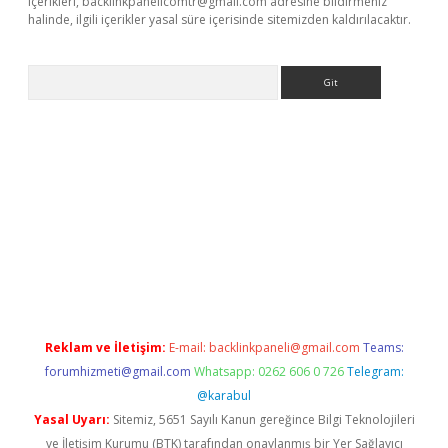
içerikleri,
backlinkpanelicomtr@gmail.com
adresine bildirmeniz
halinde, ilgili içerikler yasal süre içerisinde sitemizden kaldırılacaktır.
Arama
indir
Reklam ve İletişim:
E-mail:
backlinkpaneli@gmail.com
Teams:
forumhizmeti@gmail.com
Whatsapp: 0262 606 0 726
Telegram:
@karabul
Yasal Uyarı:
Sitemiz, 5651 Sayılı Kanun gereğince Bilgi Teknolojileri
ve İletişim Kurumu (BTK) tarafından onaylanmış bir Yer Sağlayıcı