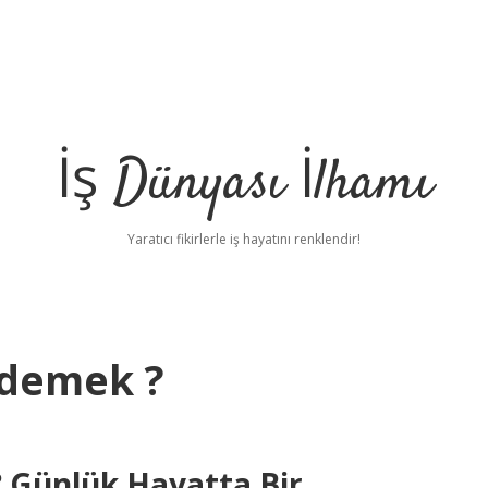
İş Dünyası İlhamı
Yaratıcı fikirlerle iş hayatını renklendir!
 demek ?
 Günlük Hayatta Bir