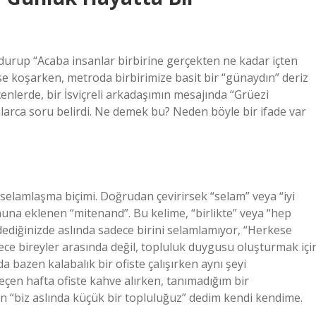
durup “Acaba insanlar birbirine gerçekten ne kadar içten
se koşarken, metroda birbirimize basit bir “günaydın” deriz
enlerde, bir İsviçreli arkadaşımın mesajında “Grüezi
arca soru belirdi. Ne demek bu? Neden böyle bir ifade var
r selamlaşma biçimi. Doğrudan çevirirsek “selam” veya “iyi
onuna eklenen “mitenand”. Bu kelime, “birlikte” veya “hep
ediğinizde aslında sadece birini selamlamıyor, “Herkese
e bireyler arasında değil, topluluk duygusu oluşturmak içi
’da bazen kalabalık bir ofiste çalışırken aynı şeyi
en hafta ofiste kahve alırken, tanımadığım bir
n “biz aslında küçük bir topluluğuz” dedim kendi kendime.