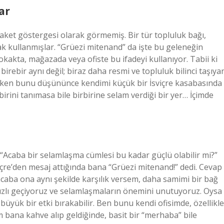
ar
aket göstergesi olarak görmemiş. Bir tür topluluk bağı,
rak kullanmışlar. “Grüezi mitenand” da işte bu geleneğin
okakta, mağazada veya ofiste bu ifadeyi kullanıyor. Tabii ki
rebir aynı değil; biraz daha resmi ve topluluk bilinci taşıya
rürken bunu düşününce kendimi küçük bir İsviçre kasabasında
irini tanımasa bile birbirine selam verdiği bir yer… İçimde
Acaba bir selamlaşma cümlesi bu kadar güçlü olabilir mi?”
çre’den mesaj attığında bana “Grüezi mitenand!” dedi. Cevap
aba ona aynı şekilde karşılık versem, daha samimi bir bağ
ızlı geçiyoruz ve selamlaşmaların önemini unutuyoruz. Oysa
büyük bir etki bırakabilir. Ben bunu kendi ofisimde, özellikle
 bana kahve alıp geldiğinde, basit bir “merhaba” bile