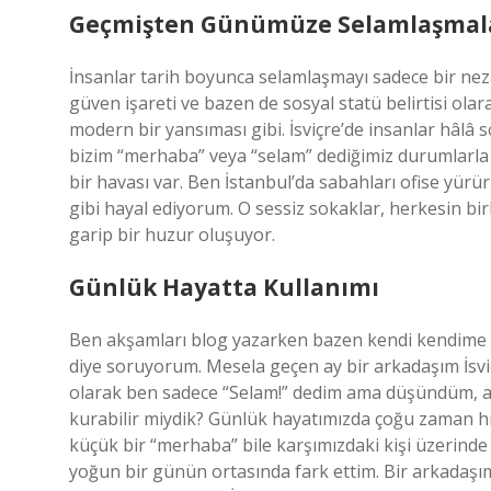
Geçmişten Günümüze Selamlaşmal
İnsanlar tarih boyunca selamlaşmayı sadece bir nez
güven işareti ve bazen de sosyal statü belirtisi ola
modern bir yansıması gibi. İsviçre’de insanlar hâlâ s
bizim “merhaba” veya “selam” dediğimiz durumlarla bi
bir havası var. Ben İstanbul’da sabahları ofise yü
gibi hayal ediyorum. O sessiz sokaklar, herkesin birb
garip bir huzur oluşuyor.
Günlük Hayatta Kullanımı
Ben akşamları blog yazarken bazen kendi kendime “
diye soruyorum. Mesela geçen ay bir arkadaşım İsvi
olarak ben sadece “Selam!” dedim ama düşündüm, ac
kurabilir miydik? Günlük hayatımızda çoğu zaman h
küçük bir “merhaba” bile karşımızdaki kişi üzerinde 
yoğun bir günün ortasında fark ettim. Bir arkadaşım