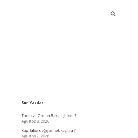
Sidebar
Son Yazılar
ilbet giriş ya
Tarım ve Orman Bakanlığı kim ?
Ağustos 8, 2026
Kapı kilidi değiştirmek kaç lira ?
Ağustos 7, 2026