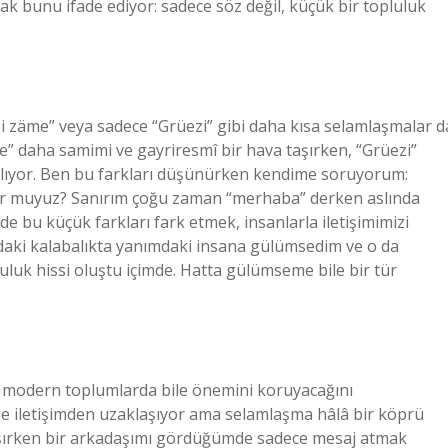
ak bunu ifade ediyor: sadece söz değil, küçük bir topluluk
oi zäme” veya sadece “Grüezi” gibi daha kısa selamlaşmalar d
äme” daha samimi ve gayriresmî bir hava taşırken, “Grüezi”
nılıyor. Ben bu farkları düşünürken kendime soruyorum:
yor muyuz? Sanırım çoğu zaman “merhaba” derken aslında
de bu küçük farkları fark etmek, insanlarla iletişimimizi
odaki kalabalıkta yanımdaki insana gülümsedim ve o da
luluk hissi oluştu içimde. Hatta gülümseme bile bir tür
in modern toplumlarda bile önemini koruyacağını
ze iletişimden uzaklaşıyor ama selamlaşma hâlâ bir köprü
alışırken bir arkadaşımı gördüğümde sadece mesaj atmak