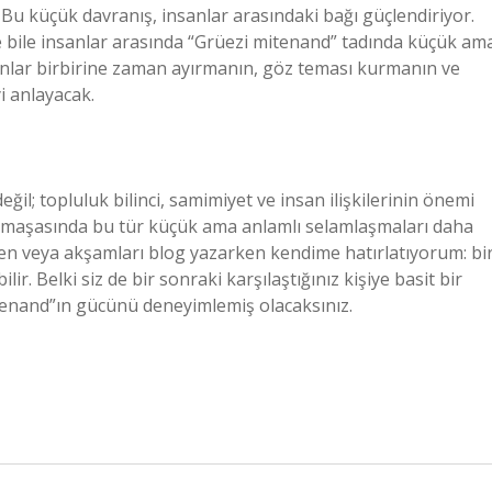
Bu küçük davranış, insanlar arasındaki bağı güçlendiriyor.
rde bile insanlar arasında “Grüezi mitenand” tadında küçük am
anlar birbirine zaman ayırmanın, göz teması kurmanın ve
i anlayacak.
il; topluluk bilinci, samimiyet ve insan ilişkilerinin önemi
rmaşasında bu tür küçük ama anlamlı selamlaşmaları daha
ken veya akşamları blog yazarken kendime hatırlatıyorum: bi
r. Belki siz de bir sonraki karşılaştığınız kişiye basit bir
enand”ın gücünü deneyimlemiş olacaksınız.