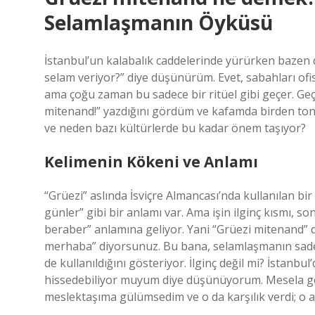
Selamlaşmanın Öyküsü
İstanbul’un kalabalık caddelerinde yürürken bazen 
selam veriyor?” diye düşünürüm. Evet, sabahları ofi
ama çoğu zaman bu sadece bir ritüel gibi geçer. Geç
mitenand!” yazdığını gördüm ve kafamda birden tonl
ve neden bazı kültürlerde bu kadar önem taşıyor?
Kelimenin Kökeni ve Anlamı
“Grüezi” aslında İsviçre Almancası’nda kullanılan bi
günler” gibi bir anlamı var. Ama işin ilginç kısmı, s
beraber” anlamına geliyor. Yani “Grüezi mitenand” d
merhaba” diyorsunuz. Bu bana, selamlaşmanın sadec
de kullanıldığını gösteriyor. İlginç değil mi? İstanbul
hissedebiliyor muyum diye düşünüyorum. Mesela geç
meslektaşıma gülümsedim ve o da karşılık verdi; o a