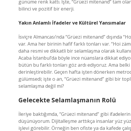
günüme renk kattı. İşte, “Grüezi mitenand” tam olar
bilinci ve pozitif bir enerji.
Yakın Anlamlı İfadeler ve Kültürel Yansımalar
İsviçre Almancası’nda “Grüezi mitenand” dışında “H
var. Ama her birinin hafif farklı tonları var. “Hoi z
daha resmi ve dikkatli bir selamlaşma olarak kulla
Acaba İstanbul’da böyle ince nüanslara dikkat edi
bütün bu farklı tonları göz ardı ediyoruz. Ama belki 
derinleştirebilir. Geçen hafta işten dönerken metr
gülümsedi; işte o an, “Grüezi mitenand” gibi bir top
selamlaşma değil mi?
Gelecekte Selamlaşmanın Rolü
İleriye baktığımda, “Grüezi mitenand” gibi ifadeler
düşünüyorum. Dijitalleşme arttıkça insanlar yüz yü
işlevi görebilir. Örneğin ben ofiste ya da kafede ç