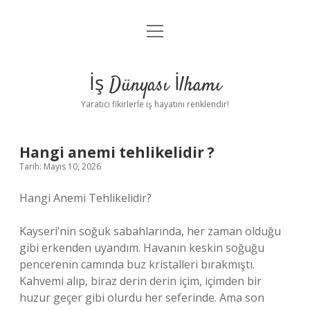
menüyü
Anasayfa
aç
Gizlilik Politikası
İş Dünyası İlhamı
Yasal Uyarı
Yaratıcı fikirlerle iş hayatını renklendir!
Hakkımızda
Hangi anemi tehlikelidir ?
Tarih: Mayıs 10, 2026
Hangi Anemi Tehlikelidir?
Kayseri’nin soğuk sabahlarında, her zaman olduğu
gibi erkenden uyandım. Havanın keskin soğuğu
pencerenin camında buz kristalleri bırakmıştı.
Kahvemi alıp, biraz derin derin içim, içimden bir
huzur geçer gibi olurdu her seferinde. Ama son