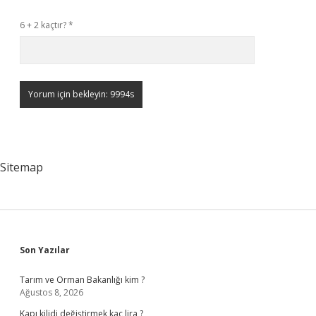
6 + 2 kaçtır?
*
Sitemap
Sidebar
Son Yazılar
Tarım ve Orman Bakanlığı kim ?
Ağustos 8, 2026
Kapı kilidi değiştirmek kaç lira ?