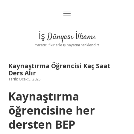
menüyü
Anasayfa
aç
Gizlilik Politikası
İş Dünyası İlhamı
Yasal Uyarı
Yaratıcı fikirlerle iş hayatını renklendir!
Hakkımızda
Kaynaştırma Öğrencisi Kaç Saat
Ders Alır
Tarih: Ocak 5, 2025
Kaynaştırma
öğrencisine her
dersten BEP