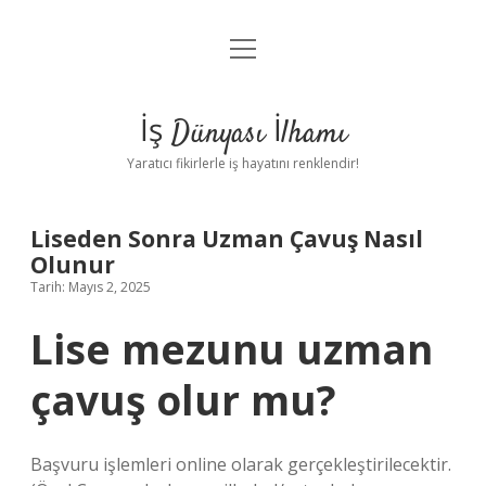
menüyü
Anasayfa
aç
Gizlilik Politikası
İş Dünyası İlhamı
Yasal Uyarı
Yaratıcı fikirlerle iş hayatını renklendir!
Hakkımızda
Liseden Sonra Uzman Çavuş Nasıl
Olunur
Tarih: Mayıs 2, 2025
Lise mezunu uzman
çavuş olur mu?
Başvuru işlemleri online olarak gerçekleştirilecektir.