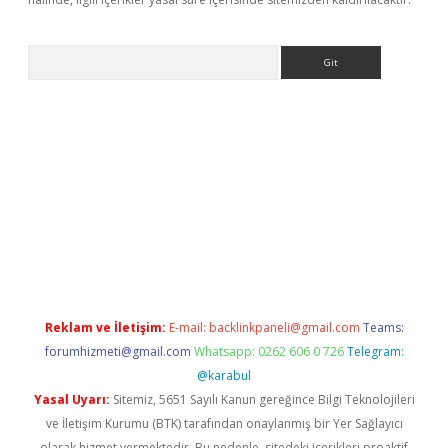
Arama
ap
betexper indir
Reklam ve İletişim:
E-mail:
backlinkpaneli@gmail.com
Teams:
forumhizmeti@gmail.com
Whatsapp: 0262 606 0 726
Telegram:
@karabul
Yasal Uyarı:
Sitemiz, 5651 Sayılı Kanun gereğince Bilgi Teknolojileri
ve İletişim Kurumu (BTK) tarafından onaylanmış bir Yer Sağlayıcı
olarak hizmet vermektedir. Bu nedenle, sitedeki içerikleri proaktif