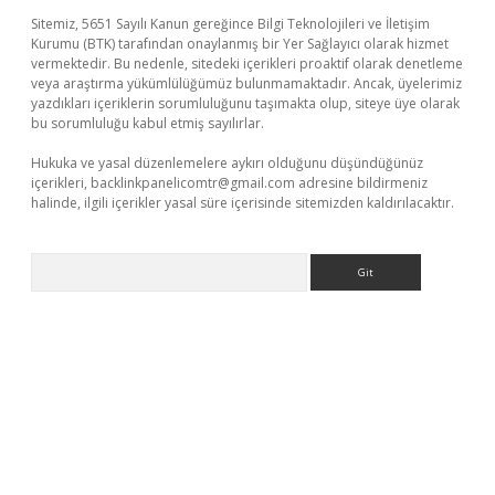
Sitemiz, 5651 Sayılı Kanun gereğince Bilgi Teknolojileri ve İletişim
Kurumu (BTK) tarafından onaylanmış bir Yer Sağlayıcı olarak hizmet
vermektedir. Bu nedenle, sitedeki içerikleri proaktif olarak denetleme
veya araştırma yükümlülüğümüz bulunmamaktadır. Ancak, üyelerimiz
yazdıkları içeriklerin sorumluluğunu taşımakta olup, siteye üye olarak
bu sorumluluğu kabul etmiş sayılırlar.
Hukuka ve yasal düzenlemelere aykırı olduğunu düşündüğünüz
içerikleri,
backlinkpanelicomtr@gmail.com
adresine bildirmeniz
halinde, ilgili içerikler yasal süre içerisinde sitemizden kaldırılacaktır.
Arama
giriş yap
betexper indir