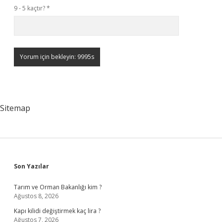
9 - 5 kaçtır?
*
Sitemap
Sidebar
Son Yazılar
Tarım ve Orman Bakanlığı kim ?
Ağustos 8, 2026
Kapı kilidi değiştirmek kaç lira ?
Ağustos 7, 2026