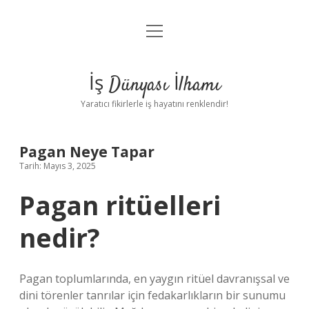
menüyü
Anasayfa
aç
Gizlilik Politikası
İş Dünyası İlhamı
Yasal Uyarı
Yaratıcı fikirlerle iş hayatını renklendir!
Hakkımızda
Pagan Neye Tapar
Tarih: Mayıs 3, 2025
Pagan ritüelleri
nedir?
Pagan toplumlarında, en yaygın ritüel davranışsal ve
dini törenler tanrılar için fedakarlıkların bir sunumu