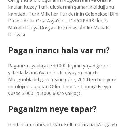
Cengiz Khan, Moğolların Moğollarının ve onlara
katılan Kuzey Türk uluslarının şamanik olduğunu
kanıtladı. Türk Milletler Türklerinin Geleneksel Dini
Dinleri Antik Orta Asya’dır … DeRGIPARK ›İndir›
Makale Dosya Dosyası Koruması ›İndir› Makale
Dosyası
Pagan inancı hala var mı?
Paganizm, yaklaşık 330.000 kişinin yaşadığı son
yıllarda İzlanda’ya en hızlı büyüyen inançtı.
Morgunbladid gazetesine göre, 2014’ten beri yerel
mitolojide bulunan Odin, Thor ve Tanrıça Freyja
yüzde 3.000 ila 3.000 600’e yaklaştı.
Paganizm neye tapar?
Heidanizm, ilahi varlıkları, kült, natüralizm/doğa vb.